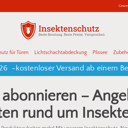
Gewer
Warenkor
Schließen
utz für Türen
Lichtschachtabdeckung
Plissee
Zubehö
26 –
kostenloser Versand ab einem Bes
 abonnieren – Ange
ten rund um Insekt