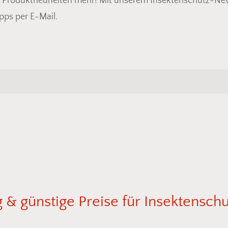
d Produktneuheiten mehr! Mit unserem Insektenschutz-News
pps per E-Mail.
Es befin
g
&
günstige
Preise
für
Insektenschu