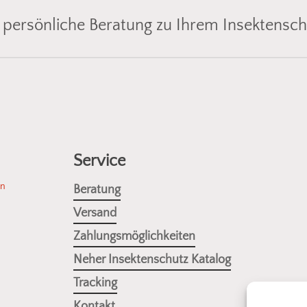
 persönliche Beratung zu Ihrem Insektensch
ende
Insektenschutzlösung für Fenster, Türen oder Lichtsch
 uns einfach ein Foto vom gewünschten Bereich, und wir z
nrahmen
aus unserem Sortiment. So einfach kann Insektens
Service
Fotos senden
en
Beratung
Versand
Zahlungsmöglichkeiten
Neher Insektenschutz Katalog
Tracking
Kontakt