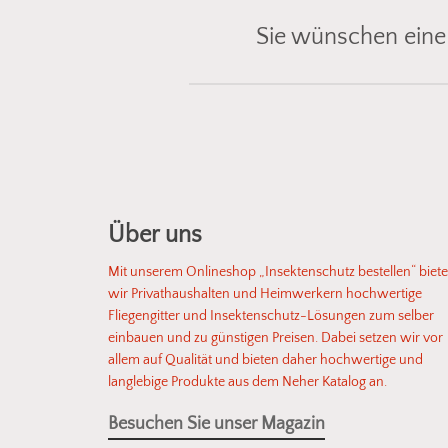
Sie wünschen eine
Gemeinsam finden wir die pass
Ihre Einbausituation. Senden Sie
oder
Span
Über uns
Mit unserem Onlineshop „Insektenschutz bestellen“ biet
wir Privathaushalten und Heimwerkern hochwertige
Fliegengitter und Insektenschutz-Lösungen zum selber
einbauen und zu günstigen Preisen. Dabei setzen wir vor
allem auf Qualität und bieten daher hochwertige und
langlebige Produkte aus dem Neher Katalog an.
Besuchen Sie unser Magazin