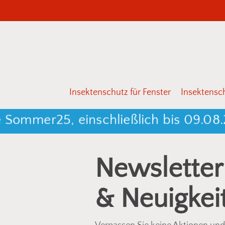
Skip
to
main
content
Drücken Sie Enter zum Suchen oder ESC zum 
Insektenschutz für Fenster
Insektensch
Sommer25, einschließlich bis 09.08.
Newsletter
& Neuigkei