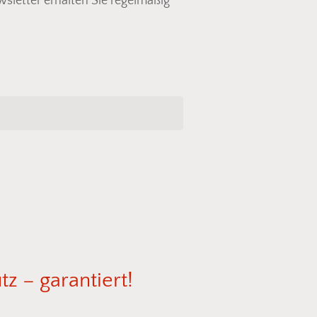
letter erhalten Sie regelmäßig
den sich keine Produkte im Warenkorb.
Go To Shop
tz
–
garantiert!