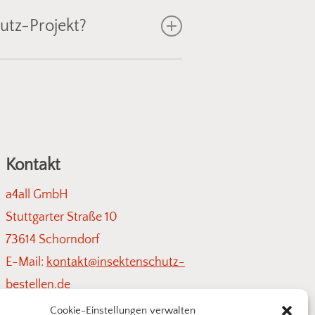
utz-Projekt?
ächte
– individuell abgestimmt auf
eigen Ihnen geeignete
Fliegengitter
chutz sein!
Kontakt
a4all GmbH
Stuttgarter Straße 10
73614 Schorndorf
E-Mail:
kontakt@insektenschutz-
bestellen.de
Cookie-Einstellungen verwalten