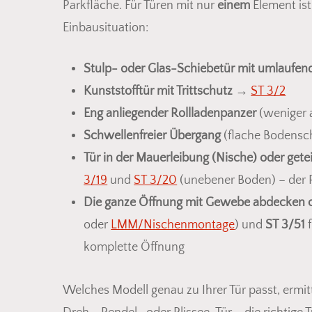
Parkfläche. Für Türen mit nur
einem
Element is
Einbausituation:
Stulp- oder Glas-Schiebetür mit umlaufe
Kunststofftür mit Trittschutz
→
ST 3/2
Eng anliegender Rollladenpanzer
(weniger 
Schwellenfreier Übergang
(flache Bodensc
Tür in der Mauerleibung (Nische) oder getei
3/19
und
ST 3/20
(unebener Boden) – der R
Die ganze Öffnung mit Gewebe abdecken od
oder
LMM/Nischenmontage
) und
ST 3/51
f
komplette Öffnung
Welches Modell genau zu Ihrer Tür passt, ermit