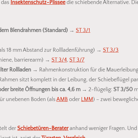
t das
Insektenschutz-Plissee
die schiebende Alternative. D
ndem Blendrahmen (Standard)
→
ST 3/1
als 18 mm Abstand zur Rollladenführung) →
ST 3/3
hiene, barrierearm) →
ST 3/4
,
ST 3/7
lter Rollladen
→ Rahmenkonstruktion für die Mauerleibun
ahmen sitzt komplett in der Leibung, der Schiebeflügel par
er breite Öffnungen bis ca. 4,6 m
→ 2-flügelig:
ST 3/50
mi
ür unebenen Boden (als
AMB
oder
LMM
) – zwei beweglic
telt der
Schiebetüren-Berater
anhand weniger Fragen. Und 