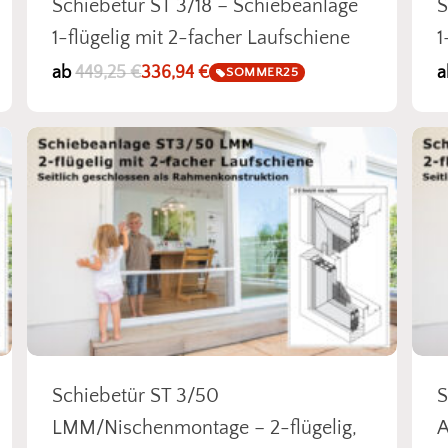
Schiebetür ST 3/18 – Schiebeanlage
S
1-flügelig mit 2-facher Laufschiene
1
ab
449,25
€
336,94
€
a
SOMMER25
Es befin
Schiebetür ST 3/50
S
LMM/Nischenmontage – 2-flügelig,
A