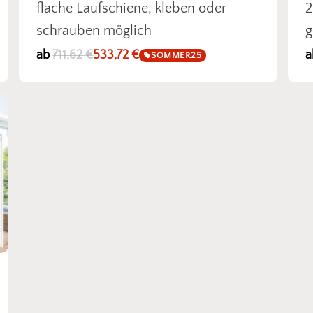
flache Laufschiene, kleben oder
2
schrauben möglich
g
ab
711,62
€
533,72
€
a
SOMMER25