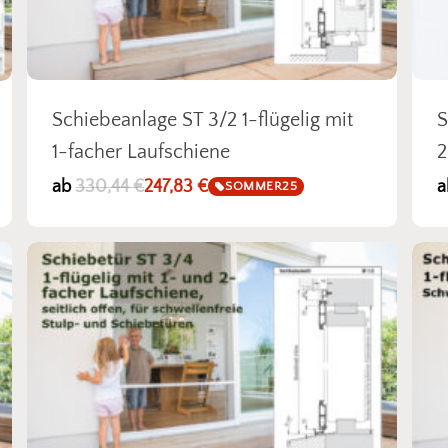
Schiebeanlage ST 3/2 1-flügelig mit
S
1-facher Laufschiene
2
ab
330,44
€
247,83
€
a
SOMMER25