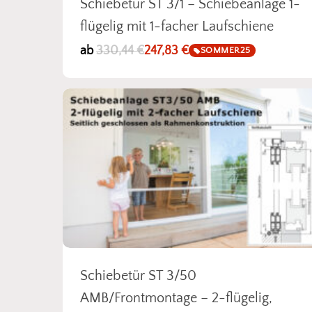
Schiebetür ST 3/1 – Schiebeanlage 1-
flügelig mit 1-facher Laufschiene
ab
330,44
€
247,83
€
SOMMER25
Schiebetür ST 3/50
AMB/Frontmontage – 2-flügelig,