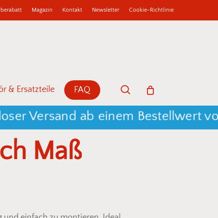
berabatt
Magazin
Kontakt
Newsletter
Cookie-Richtlinie
b
Close
Cart
search
r & Ersatzteile
FAQ
Versand ab einem Bestellwert von 250
ch
Maß
ig und einfach zu montieren. Ideal