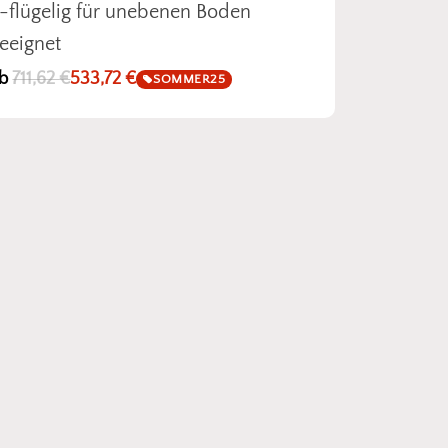
-flügelig für unebenen Boden
eeignet
b
711,62
€
533,72
€
SOMMER25