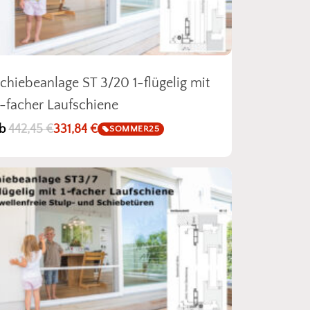
chiebeanlage ST 3/20 1-flügelig mit
-facher Laufschiene
b
442,45
€
331,84
€
SOMMER25