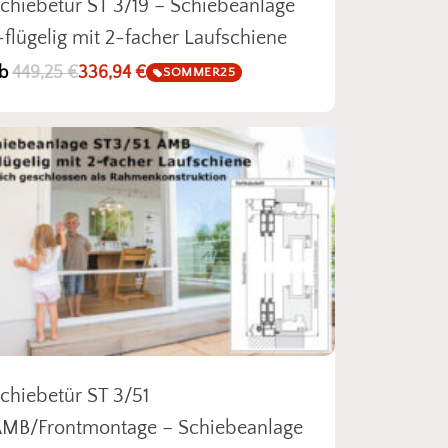
chiebetür ST 3/19 – Schiebeanlage
-flügelig mit 2-facher Laufschiene
b
449,25
€
336,94
€
SOMMER25
den sich keine Produkte im Warenkorb.
chiebetür ST 3/51
MB/Frontmontage – Schiebeanlage
Go To Shop