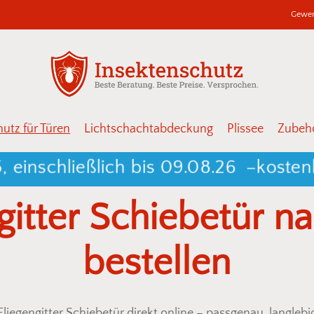
Gewer
Warenkor
Schließen
utz für Türen
Lichtschachtabdeckung
Plissee
Zubehö
ließlich bis 09.08.26 –
kostenloser 
gitter
Schiebetür
na
bestellen
Fliegengitter Schiebetür direkt online – passgenau, langleb