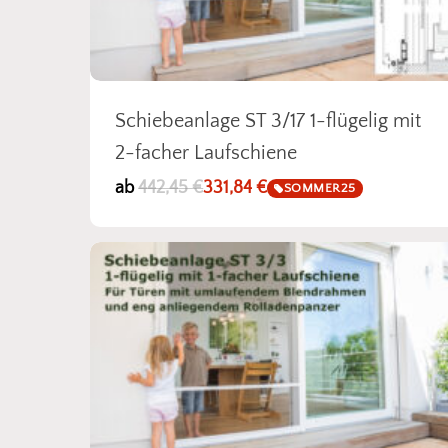
Schiebeanlage ST 3/17 1-flügelig mit
2-facher Laufschiene
ab
442,45
€
331,84
€
SOMMER25