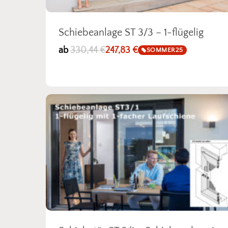
Schiebeanlage ST 3/3 – 1-flügelig
ab
330,44
€
247,83
€
SOMMER25