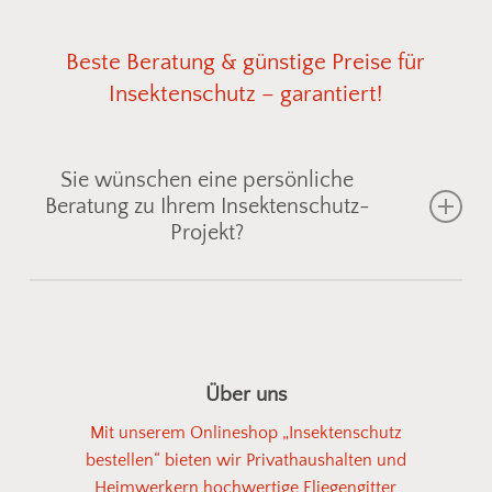
Beste
Beratung
&
günstige
Preise
für
Insektenschutz
–
garantiert!
Sie wünschen eine persönliche
Beratung zu Ihrem Insektenschutz-
Projekt?
Gemeinsam finden wir die passende
Insektenschutzlösung für Fenster, Türen oder
Lichtschächte
– individuell abgestimmt auf Ihre
Über uns
Einbausituation. Senden Sie uns einfach ein Foto
Mit unserem Onlineshop „Insektenschutz
vom gewünschten Bereich, und wir zeigen Ihnen
bestellen“ bieten wir Privathaushalten und
geeignete
Fliegengitter
oder
Spannrahmen
aus
Heimwerkern hochwertige Fliegengitter