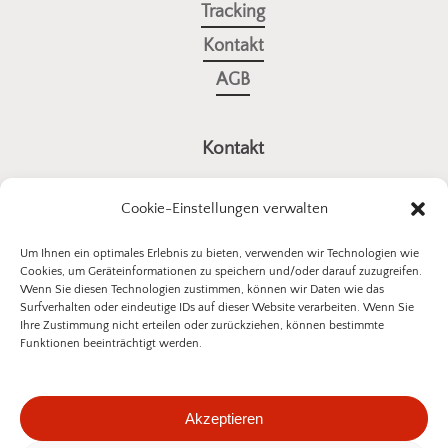
Tracking
Kontakt
AGB
Kontakt
a4all GmbH
Cookie-Einstellungen verwalten
Stuttgarter Straße 10
73614 Schorndorf
Um Ihnen ein optimales Erlebnis zu bieten, verwenden wir Technologien wie
Cookies, um Geräteinformationen zu speichern und/oder darauf zuzugreifen.
E-Mail:
kontakt@insektenschutz-bestellen.de
Wenn Sie diesen Technologien zustimmen, können wir Daten wie das
Surfverhalten oder eindeutige IDs auf dieser Website verarbeiten. Wenn Sie
Ihre Zustimmung nicht erteilen oder zurückziehen, können bestimmte
Funktionen beeinträchtigt werden.
©
2026
a4all GmbH
Akzeptieren
Datenschutzerklärung