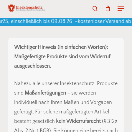
Skip
Menu
search
to
Warenkorb
Close
Cart
 einschließlich bis 09.08.26 –
kostenloser Versand ab e
main
content
Wichtiger Hinweis (in einfachen Worten):
Maßgefertigte Produkte sind vom Widerruf
ausgeschlossen.
Nahezu alle unserer Insektenschutz-Produkte
sind
Maßanfertigungen
– sie werden
individuell nach Ihren Maßen und Vorgaben
gefertigt. Für solche maßgefertigten Artikel
besteht gesetzlich
kein Widerrufsrecht
(§ 312g
Abs. 2 Nr. 1 BGB): Sie können eine bereits nach