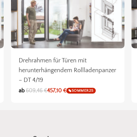
Drehrahmen für Türen mit
herunterhängendem Rollladenpanzer
– DT 4/19
ab
609,46
€
457,10
€
SOMMER25