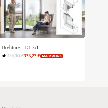
Drehtüre – DT 3/1
ab
444,30
€
333,23
€
SOMMER25