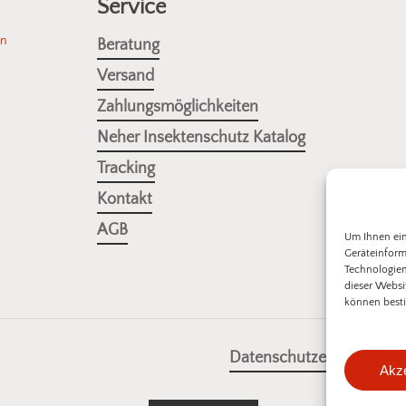
Service
en
Beratung
Versand
Zahlungsmöglichkeiten
Neher Insektenschutz Katalog
Tracking
Kontakt
AGB
Um Ihnen ein
Geräteinform
Technologien
dieser Websi
können besti
Zwischensumm
Datenschutzerklärung
Akze
Warenk