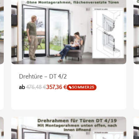
Drehtüre – DT 4/2
ab
476,48
€
357,36
€
SOMMER25