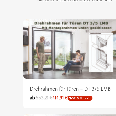
Drehrahmen für Türen – DT 3/5 LMB
ab
553,21
€
414,91
€
SOMMER25