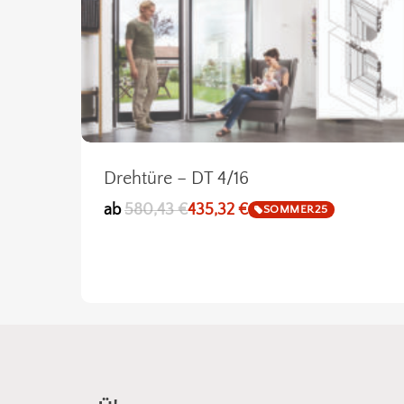
Drehtüre – DT 4/16
ab
580,43
€
435,32
€
SOMMER25