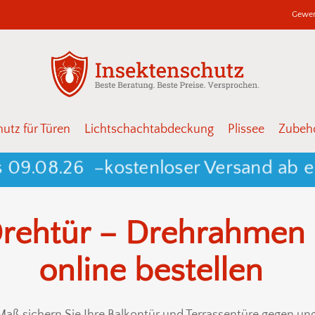
Gewer
Warenkor
Schließen
utz für Türen
Lichtschachtabdeckung
Plissee
Zubehö
.08.26 –
kostenloser Versand ab einem
rehtür – Drehrahmen m
online bestellen
aß sichern Sie Ihre Balkontür und Terrassentüre gegen unge