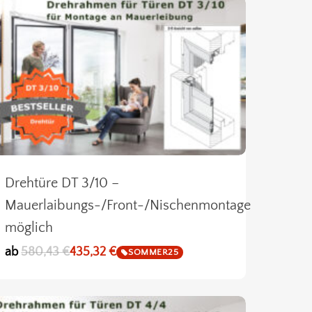
Drehtüre DT 3/10 –
Mauerlaibungs-/Front-/Nischenmontage
möglich
ab
580,43
€
435,32
€
SOMMER25
den sich keine Produkte im Warenkorb.