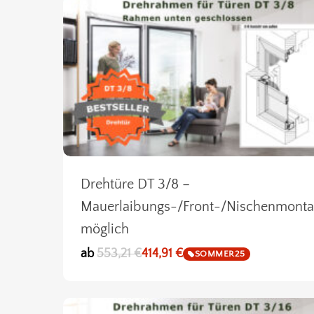
Drehtüre DT 3/8 –
Mauerlaibungs-/Front-/Nischenmont
möglich
ab
553,21
€
414,91
€
SOMMER25