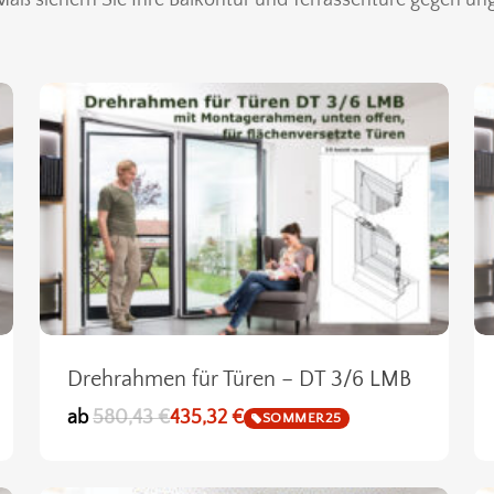
Drehrahmen für Türen – DT 3/6 LMB
ab
580,43
€
435,32
€
SOMMER25