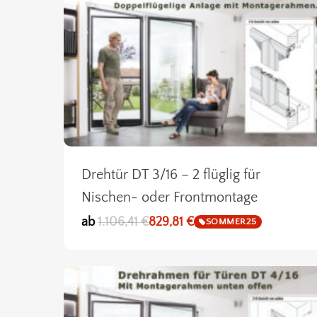
Drehtür DT 3/16 – 2 flüglig für
Nischen- oder Frontmontage
ab
1.106,41
€
829,81
€
SOMMER25