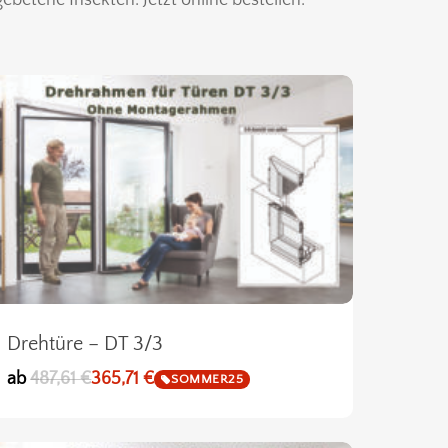
Drehtüre – DT 3/3
ab
487,61
€
365,71
€
SOMMER25