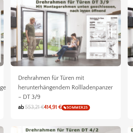
Drehrahmen für Türen mit
age
herunterhängendem Rollladenpanzer
– DT 3/9
ab
553,21
€
414,91
€
SOMMER25
Es befin