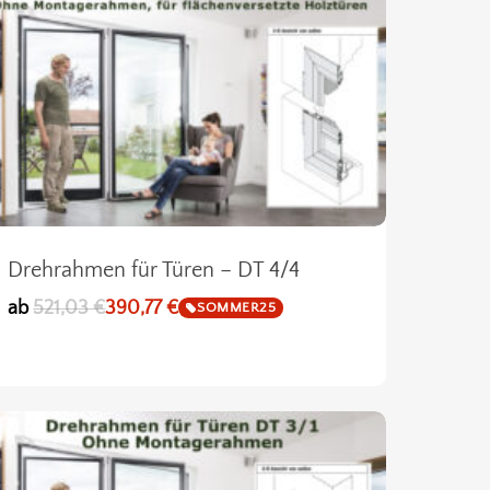
Go To Shop
Drehrahmen für Türen – DT 4/4
ab
521,03
€
390,77
€
SOMMER25