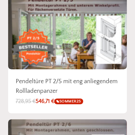
geeignete
Fliegengitter
oder
Spannrahmen
aus
unserem Sortiment. So einfach kann
Insektenschutz sein!
Fotos senden
Pendeltüre PT 2/5 mit eng anliegendem
Rollladenpanzer
728,95
€
546,71
€
SOMMER25