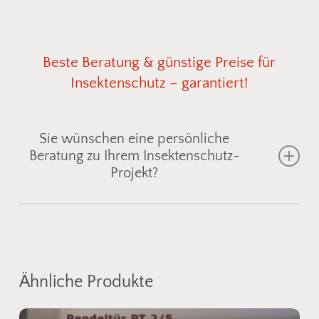
Beste
Beratung
&
günstige
Preise
für
Insektenschutz
–
garantiert!
Sie wünschen eine persönliche
Beratung zu Ihrem Insektenschutz-
Projekt?
Gemeinsam finden wir die passende
Insektenschutzlösung für Fenster, Türen oder
Lichtschächte
– individuell abgestimmt auf Ihre
Ähnliche Produkte
Einbausituation. Senden Sie uns einfach ein Foto
vom gewünschten Bereich, und wir zeigen Ihnen