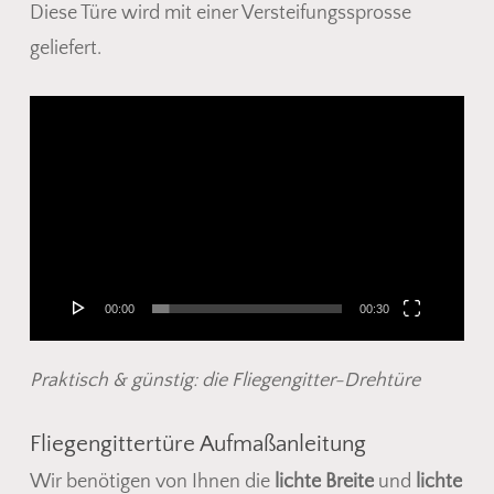
Diese Türe wird mit einer Versteifungssprosse
geliefert.
Video-
Player
00:00
00:30
Praktisch & günstig: die Fliegengitter-Drehtüre
Fliegengittertüre Aufmaßanleitung
Wir benötigen von Ihnen die
lichte Breite
und
lichte