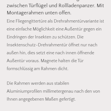
zwischen Türflügel und Rollladenpanzer. Mit
Montagerahmen unten offen.
Eine Fliegengittertüre als Drehrahmentürvariante ist
eine einfache Möglichkeit eine Außentür gegen ein
Eindringen der Insekten zu schützen. Die
Insektenschutz-Drehrahmentür öffnet nur nach
außen hin, dies setzt eine nach innen öffnende
Außentür voraus. Magnete halten die Tür
formschlüssig am Rahmen dicht.
Die Rahmen werden aus stabilen
Es befinden sich keine Produkte
Aluminiumprofilen millimetergenau nach den von
im Warenkorb.
Ihnen angegebenen Maßen gefertigt.
Go To Shop