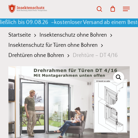
Skip
Menu
search
to
Warenkorb
Close
Cart
 bis 09.08.26 –
kostenloser Versand ab einem Bestellwert
main
content
Startseite
Insektenschutz ohne Bohren
Insektenschutz für Türen ohne Bohren
Drehtüren ohne Bohren
Drehtüre – DT 4/16