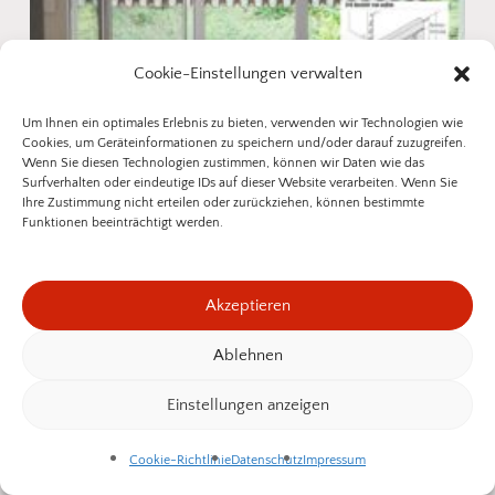
Cookie-Einstellungen verwalten
Um Ihnen ein optimales Erlebnis zu bieten, verwenden wir Technologien wie
Cookies, um Geräteinformationen zu speichern und/oder darauf zuzugreifen.
Wenn Sie diesen Technologien zustimmen, können wir Daten wie das
Surfverhalten oder eindeutige IDs auf dieser Website verarbeiten. Wenn Sie
Ihre Zustimmung nicht erteilen oder zurückziehen, können bestimmte
Funktionen beeinträchtigt werden.
Pendeltüre PT 2/41 AMB für
flächenbündige und flächenversetzte
Akzeptieren
Stulptüren
728,95
€
546,71
€
SOMMER25
Ablehnen
Zwischensumme:
0,00
€
Einstellungen anzeigen
Warenkorb Anzeigen
Kasse
Cookie-Richtlinie
Datenschutz
Impressum