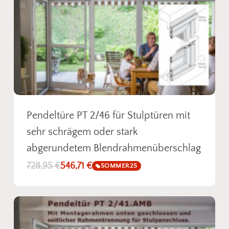
Pendeltüre PT 2/46 für Stulptüren mit
sehr schrägem oder stark
abgerundetem Blendrahmenüberschlag
728,95
€
546,71
€
SOMMER25