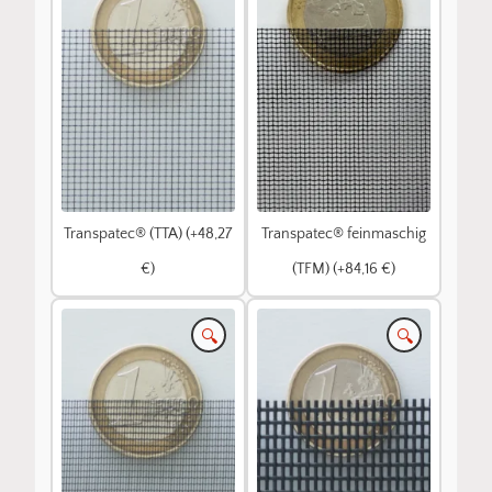
Transpatec® (TTA) (+48,27
Transpatec® feinmaschig
€)
(TFM) (+84,16 €)
🔍
🔍