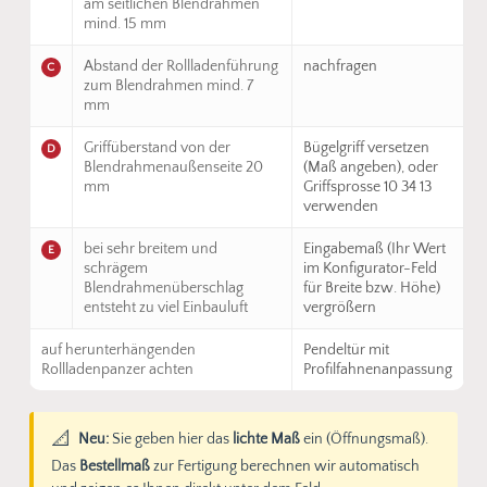
am seitlichen Blendrahmen
mind. 15 mm
Abstand der Rollladenführung
nachfragen
C
zum Blendrahmen mind. 7
mm
Griffüberstand von der
Bügelgriff versetzen
D
Blendrahmenaußenseite 20
(Maß angeben), oder
mm
Griffsprosse 10 34 13
verwenden
bei sehr breitem und
Eingabemaß (Ihr Wert
E
schrägem
im Konfigurator-Feld
Blendrahmenüberschlag
für Breite bzw. Höhe)
entsteht zu viel Einbauluft
vergrößern
auf herunterhängenden
Pendeltür mit
Rollladenpanzer achten
Profilfahnenanpassung
📐
Neu:
Sie geben hier das
lichte Maß
ein (Öffnungsmaß).
Das
Bestellmaß
zur Fertigung berechnen wir automatisch