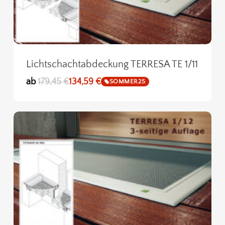
Lichtschachtabdeckung TERRESA TE 1/11
ab
179,45
€
134,59
€
SOMMER25