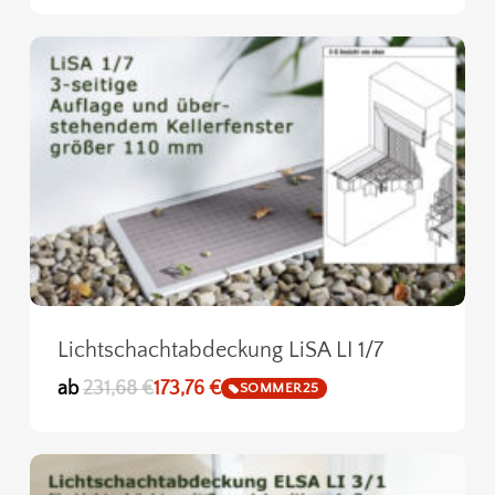
Lichtschachtabdeckung LiSA LI 1/7
ab
231,68
€
173,76
€
SOMMER25