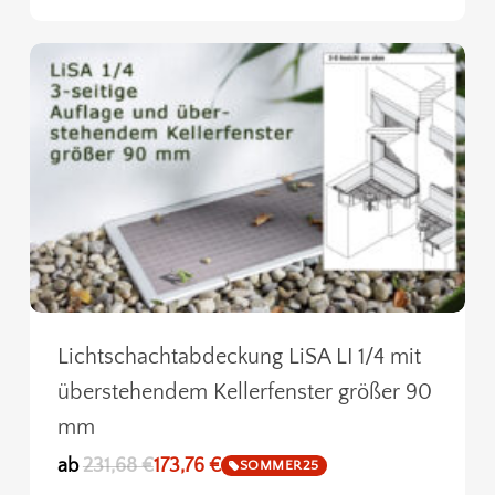
Lichtschachtabdeckung LiSA LI 1/4 mit
überstehendem Kellerfenster größer 90
mm
ab
231,68
€
173,76
€
SOMMER25