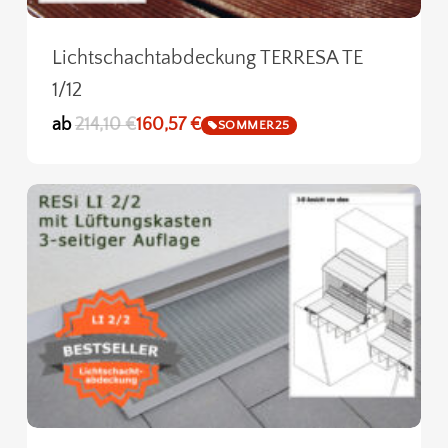
Lichtschachtabdeckung TERRESA TE
1/12
ab
214,10
€
160,57
€
SOMMER25