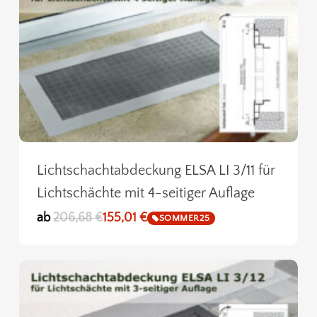
Es befinden sich keine Produkte
im Warenkorb.
Go To Shop
Lichtschachtabdeckung ELSA LI 3/11 für
Lichtschächte mit 4-seitiger Auflage
ab
206,68
€
155,01
€
SOMMER25