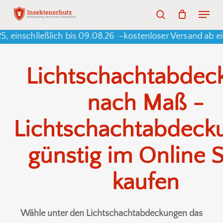
Skip
Menu
search
to
Warenkorb
Close
Cart
schließlich bis 09.08.26 –
kostenloser Versand ab einem
main
content
Lichtschachtabdec
nach Maß -
Lichtschachtabdeck
günstig im Online 
kaufen
Wähle unter den Lichtschachtabdeckungen das