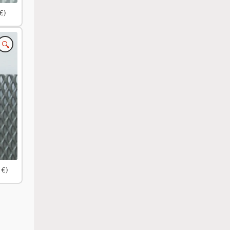
€)
🔍
 €)