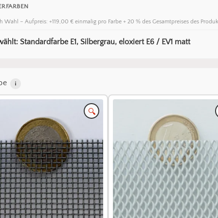
ERFARBEN
h Wahl – Aufpreis: +119,00 € einmalig pro Farbe + 20 % des Gesamtpreises des Produk
ählt: Standardfarbe E1, Silbergrau, eloxiert E6 / EV1 matt
be
🔍