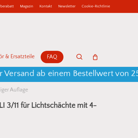
berabatt
Magazin
Kontakt
Newsletter
Cookie-Richtlinie
b
Close
Cart
search
r & Ersatzteile
FAQ
sand ab einem Bestellwert von 250 € 
iger Auflage
 3/11 für Lichtschächte mit 4-