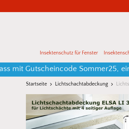
Skip
to
main
content
Drücken Sie Enter zum Suchen oder ESC zum 
Insektenschutz für Fenster
Insektensch
it Gutscheincode Sommer25, einschli
Startseite
Lichtschachtabdeckung
Licht