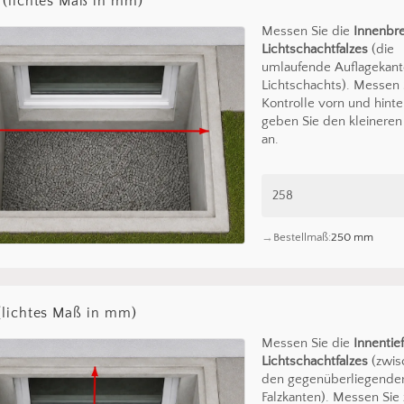
 (lichtes Maß in mm)
*
Messen Sie die
Innenbre
Lichtschachtfalzes
(die
umlaufende Auflagekant
Lichtschachts). Messen 
Kontrolle vorn und hint
geben Sie den kleinere
an.
Bestellmaß:
250 mm
(lichtes Maß in mm)
Messen Sie die
Innentie
Lichtschachtfalzes
(zwis
den gegenüberliegende
Falzkanten). Messen Sie 