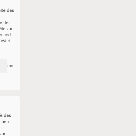
ite des
e des
Sie zur
en und
n Wert
mm
fe des
chen
n
zur