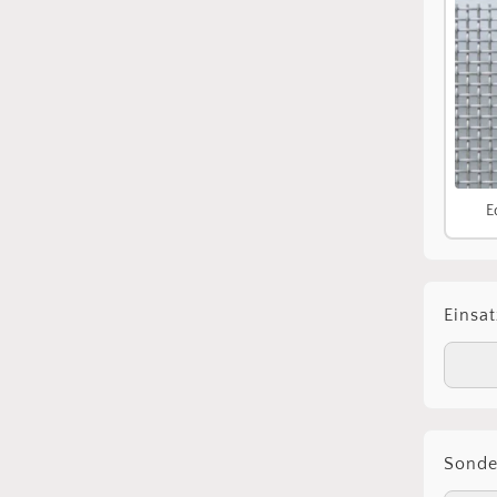
E
Einsat
Sond