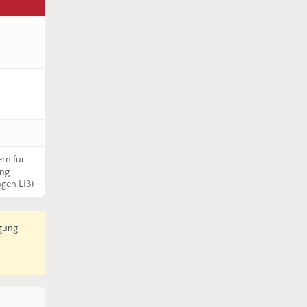
rn für
ung
gen LI3)
igung