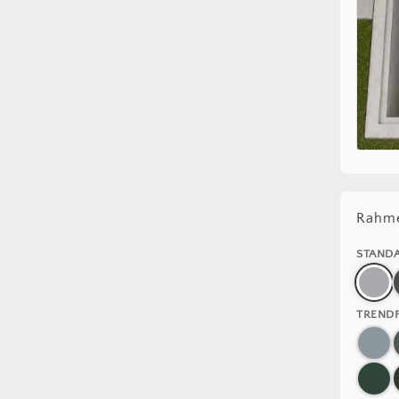
Rahme
STAND
TREND