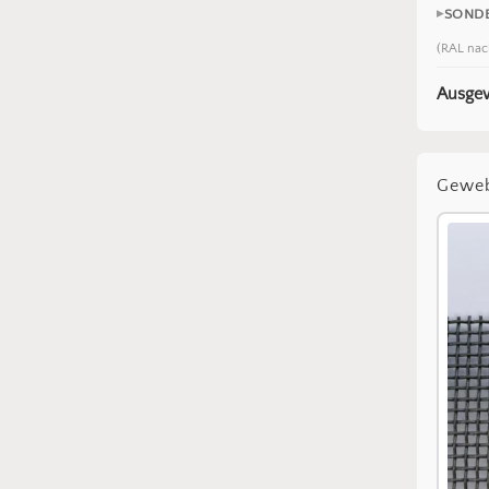
SOND
(RAL nac
Ausgew
Gewe