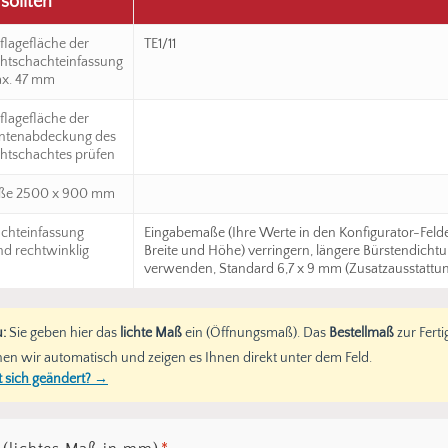
sollten
flagefläche der
TE1/11
chtschachteinfassung
x. 47 mm
flagefläche der
ntenabdeckung des
chtschachtes prüfen
öße 2500 x 900 mm
achteinfassung
Eingabemaße (Ihre Werte in den Konfigurator-Felde
nd rechtwinklig
Breite und Höhe) verringern, längere Bürstendicht
verwenden, Standard 6,7 x 9 mm (Zusatzausstattun
:
Sie geben hier das
lichte Maß
ein (Öffnungsmaß). Das
Bestellmaß
zur Fert
en wir automatisch und zeigen es Ihnen direkt unter dem Feld.
 sich geändert? →