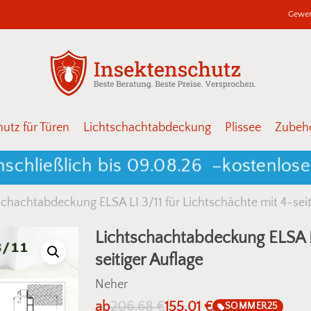
Gewer
Warenkor
Schließen
utz für Türen
Lichtschachtabdeckung
Plissee
Zubehö
eßlich bis 09.08.26 –
kostenloser Ver
schachtabdeckung ELSA LI 3/11 für Lichtschächte mit 4-seit
Lichtschachtabdeckung ELSA LI
seitiger Auflage
Neher
ab
206,68
€
155,01
€
SOMMER25