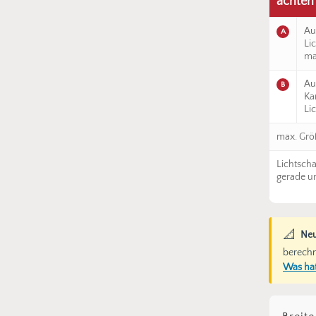
achten 
Au
A
Li
ma
Au
B
Ka
Li
max. Gr
Lichtsch
gerade u
📐
Neu
berechn
Was hat