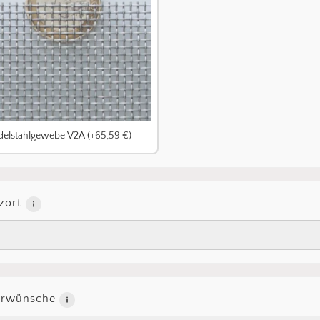
delstahlgewebe V2A (+65,59 €)
zort
erwünsche