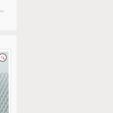
ts)
🔍