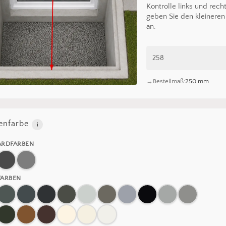
Kontrolle links und rech
geben Sie den kleinere
an.
Bestellmaß:
250 mm
nfarbe
ARDFARBEN
FARBEN
Es befin