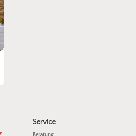
Es befin
Service
en
Beratung