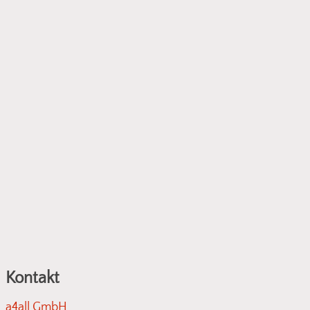
den sich keine Produkte im Warenkorb.
Go To Shop
Kontakt
a4all GmbH