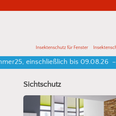
Skip
to
main
content
Drücken Sie Enter zum Suchen oder ESC zum 
Insektenschutz für Fenster
Insektensch
r25, einschließlich bis 09.08.26 –
k
Sichtschutz