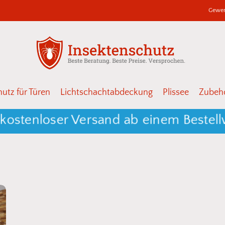
Gewer
Warenkor
Schließen
utz für Türen
Lichtschachtabdeckung
Plissee
Zubehö
ostenloser Versand ab einem Bestellw