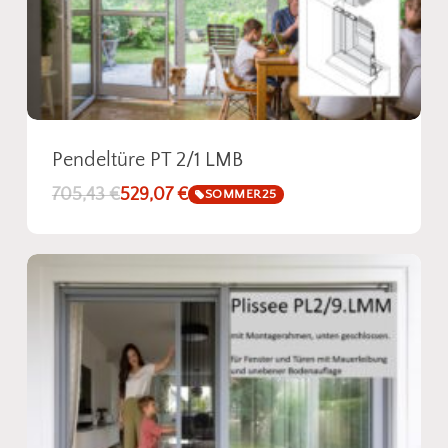
Pendeltüre PT 2/1 LMB
705,43
€
529,07
€
SOMMER25