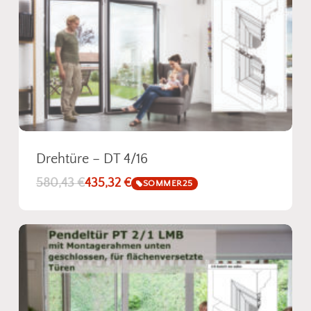
unserem Sortiment. So einfach kann
Insektenschutz sein!
Fotos senden
Drehtüre – DT 4/16
580,43
€
435,32
€
SOMMER25