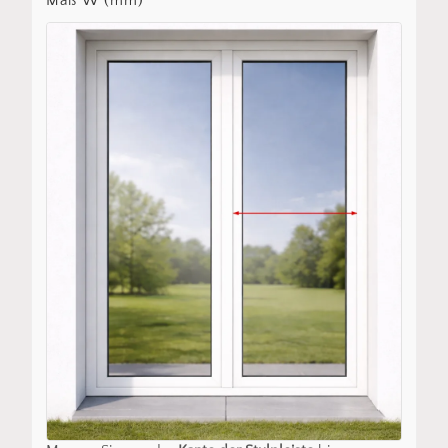
Maß W (mm)
*