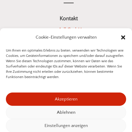
Kontakt
a4all GmbH
Cookie-Einstellungen verwalten
Stuttgarter Straße 10
73614 Schorndorf
Um Ihnen ein optimales Erlebnis zu bieten, verwenden wir Technologien wie
Cookies, um Geräteinformationen zu speichern und/oder darauf zuzugreifen.
E-Mail:
kontakt@insektenschutz-bestellen.de
Wenn Sie diesen Technologien zustimmen, können wir Daten wie das
Surfverhalten oder eindeutige IDs auf dieser Website verarbeiten. Wenn Sie
Ihre Zustimmung nicht erteilen oder zurückziehen, können bestimmte
Funktionen beeinträchtigt werden.
©
2026
a4all GmbH
Akzeptieren
Datenschutzerklärung
Impressum
Ablehnen
Zwischensumme:
0,00
€
Widerrufsbelehrung
Einstellungen anzeigen