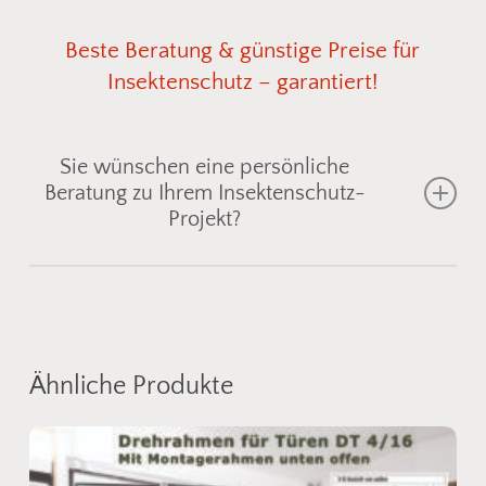
Beste
Beratung
&
günstige
Preise
für
Insektenschutz
–
garantiert!
Sie wünschen eine persönliche
Beratung zu Ihrem Insektenschutz-
Projekt?
Gemeinsam finden wir die passende
Insektenschutzlösung für Fenster, Türen oder
Lichtschächte
– individuell abgestimmt auf Ihre
Ähnliche Produkte
Einbausituation. Senden Sie uns einfach ein Foto
vom gewünschten Bereich, und wir zeigen Ihnen
geeignete
Fliegengitter
oder
Spannrahmen
aus