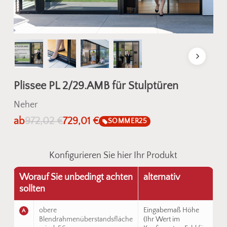
Plissee PL 2/29.AMB für Stulptüren
Neher
ab
972,02
€
729,01
€
SOMMER25
Konfigurieren Sie hier Ihr Produkt
Worauf Sie unbedingt achten
alternativ
sollten
obere
Eingabemaß Höhe
A
Blendrahmenüberstandsfläche
(Ihr Wert im