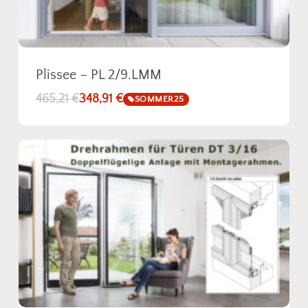
Plissee – PL 2/9.LMM
465,21
€
348,91
€
SOMMER25