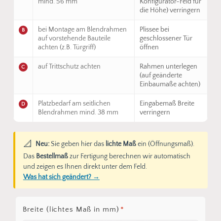
mind. 56 mm
Konfigurator-Feld für
die Höhe) verringern
bei Montage am Blendrahmen
Plissee bei
B
auf vorstehende Bauteile
geschlossener Tür
achten (z.B. Türgriff)
öffnen
auf Trittschutz achten
Rahmen unterlegen
C
(auf geänderte
Einbaumaße achten)
Platzbedarf am seitlichen
Eingabemaß Breite
D
Blendrahmen mind. 38 mm
verringern
📐
Neu:
Sie geben hier das
lichte Maß
ein (Öffnungsmaß).
Das
Bestellmaß
zur Fertigung berechnen wir automatisch
und zeigen es Ihnen direkt unter dem Feld.
Was hat sich geändert? →
Breite (lichtes Maß in mm)
*