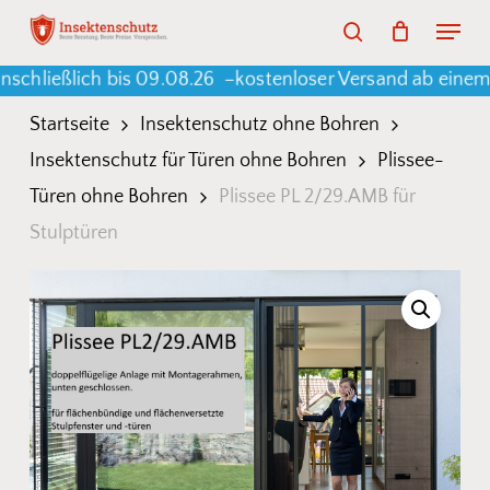
Skip
Menu
search
to
Warenkorb
Close
Cart
ßlich bis 09.08.26 –
kostenloser Versand ab einem Beste
main
content
Startseite
Insektenschutz ohne Bohren
Insektenschutz für Türen ohne Bohren
Plissee-
Türen ohne Bohren
Plissee PL 2/29.AMB für
Stulptüren