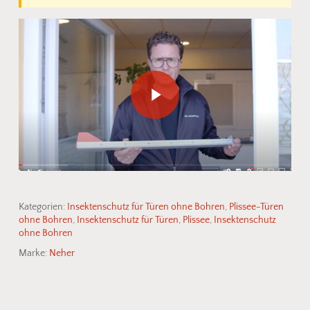
Play Video
Kategorien:
Insektenschutz für Türen ohne Bohren
,
Plissee-Türen
ohne Bohren
,
Insektenschutz für Türen
,
Plissee
,
Insektenschutz
ohne Bohren
Marke:
Neher