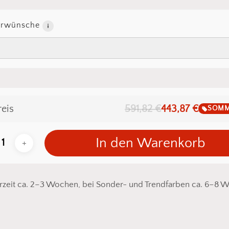
erwünsche
reis
591,82 €
443,87 €
SOMM
In den Warenkorb
erzeit ca. 2–3 Wochen,
bei Sonder- und Trendfarben ca. 6–8 