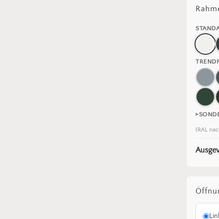
Rahme
STAND
TREND
SOND
(RAL nac
Ausgew
Öffnu
Lin