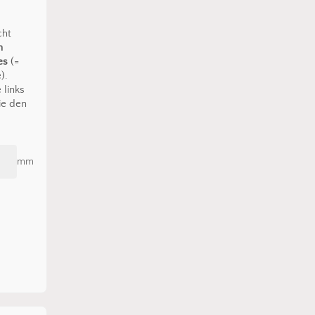
cht
n
es
(=
).
 links
ie den
mm
den sich keine Produkte im Warenkorb.
Go To Shop