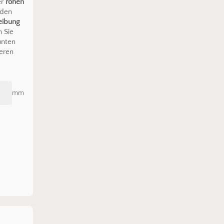
er
rohen
 den
eibung
n Sie
unten
eren
mm