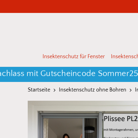
Skip
to
main
content
Drücken Sie Enter zum Suchen oder ESC zum 
Insektenschutz für Fenster
Insektensch
ss mit Gutscheincode Sommer25, eins
Startseite
Insektenschutz ohne Bohren
I