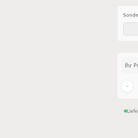
Sond
Ihr P
Lief