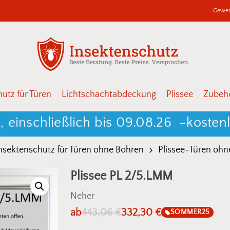
Gewer
Warenkor
Schließen
utz für Türen
Lichtschachtabdeckung
Plissee
Zubehö
chließlich bis 09.08.26 –
kostenlose
nsektenschutz für Türen ohne Bohren
Plissee-Türen ohn
Plissee PL 2/5.LMM
Neher
ab
443,06
€
332,30
€
SOMMER25