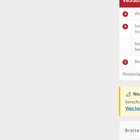
Worauf 
eb
A
be
B
St
be
Bau
Be
C
Platzbeda
📐
Neu
berechn
Was hat
Breite