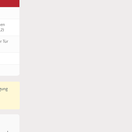
uen
L2)
r Tür
igung