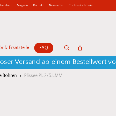
berabatt
Magazin
Kontakt
Newsletter
Cookie-Richtlinie
b
Close
Cart
search
r & Ersatzteile
FAQ
r Versand ab einem Bestellwert von 2
e Bohren
Plissee PL 2/5.LMM