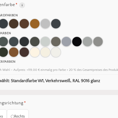
nfarbe
*
ARDFARBEN
FARBEN
ERFARBEN
h Wahl – Aufpreis: +119,00 € einmalig pro Farbe + 20 % des Gesamtpreises des Produk
ählt: Standardfarbe W1, Verkehrsweiß, RAL 9016 glanz
ngsrichtung
*
ks
Rechts