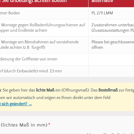
Sie unbedingt achten sollten
alternativ
ener Boden
PL 2/9.LMM
i Montage gegen Rollladenführungsschienen auf
Zusatzrahmen unterba
opper und Endleiste achten
(Zusatzausstattungen P
i Montage am Blendrahmen auf vorstehende
Plissee bei geschlossene
teile achten (z.B. Türgriff)
öffnen
dienung der Griffleiste von innen
rf (durch Einbautiefe) mind. 23 mm
:
Sie geben hier das
lichte Maß
ein (Öffnungsmaß). Das
Bestellmaß
zur Fert
en wir automatisch und zeigen es Ihnen direkt unter dem Feld.
 sich geändert? →
 (lichtes Maß in mm)
*