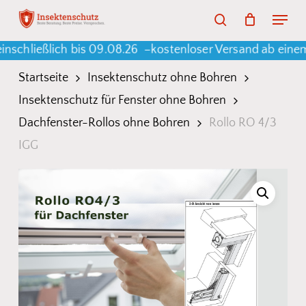
Skip
Menu
search
to
Warenkorb
Close
Cart
ießlich bis 09.08.26 –
kostenloser Versand ab einem Bes
main
content
Startseite
Insektenschutz ohne Bohren
Insektenschutz für Fenster ohne Bohren
Dachfenster-Rollos ohne Bohren
Rollo RO 4/3
IGG