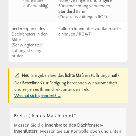
(Innenfutter
Höhe) verringern und längere
außerwinklig)
Bürstendichtung verwenden,
Standard 9 mm
(Zusatzausstattungen RO4)
bei Drehpunkt des
Rollo im Innenfutter zur Raumseite
Dachfensters in der
einbauen / RO4/7
Mitte
(Schwingfenster)
Lüftungsstellung
prüfen
📐
Neu:
Sie geben hier das
lichte Maß
ein (Öffnungsmaß).
Das
Bestellmaß
zur Fertigung berechnen wir automatisch
und zeigen es Ihnen direkt unter dem Feld.
Was hat sich geändert? →
Breite (lichtes Maß in mm)
*
Messen Sie die
Innenbreite des Dachfenster-
Innenfutters
. Messen Sie zur Kontrolle oben und unten