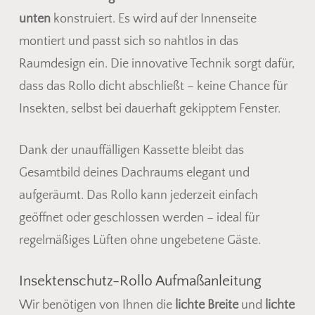
unten
konstruiert. Es wird auf der Innenseite
montiert und passt sich so nahtlos in das
Raumdesign ein. Die innovative Technik sorgt dafür,
dass das Rollo dicht abschließt – keine Chance für
Es befinden sich keine Produkte
Insekten, selbst bei dauerhaft gekipptem Fenster.
im Warenkorb.
Dank der unauffälligen Kassette bleibt das
Go To Shop
Gesamtbild deines Dachraums elegant und
aufgeräumt. Das Rollo kann jederzeit einfach
geöffnet oder geschlossen werden – ideal für
regelmäßiges Lüften ohne ungebetene Gäste.
Insektenschutz-Rollo Aufmaßanleitung
Wir benötigen von Ihnen die
lichte Breite
und
lichte