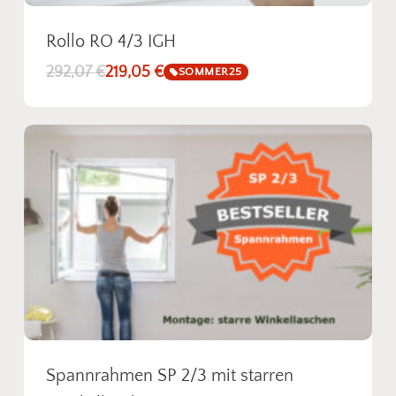
Rollo RO 4/3 IGH
292,07
€
219,05
€
SOMMER25
Spannrahmen SP 2/3 mit starren