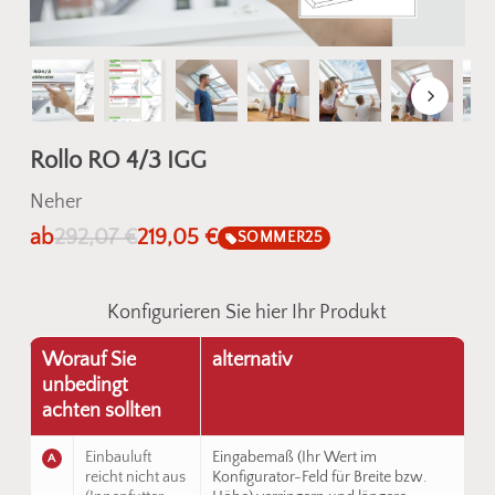
Rollo RO 4/3 IGG
Neher
ab
292,07
€
219,05
€
SOMMER25
Konfigurieren Sie hier Ihr Produkt
Worauf Sie
alternativ
unbedingt
achten sollten
Einbauluft
Eingabemaß (Ihr Wert im
A
reicht nicht aus
Konfigurator-Feld für Breite bzw.