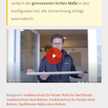
einfach die
gemessenen lichten Maße
in den
Konfigurator ein, die Umrechnung erfolgt
automatisch.
Play Video
Kategorien:
Insektenschutz für Fenster
,
Rollo für Dachfenster
,
Insektenschutz ohne Bohren
,
Insektenschutz für Fenster ohne
Bohren
,
Dachfenster-Rollos ohne Bohren