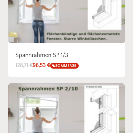
Fotos senden
Spannrahmen SP 1/3
128,71
€
96,53
€
SOMMER25