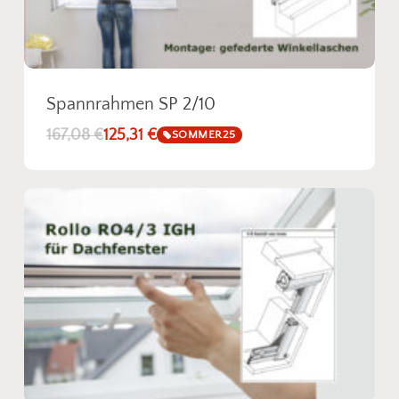
Spannrahmen SP 2/10
167,08
€
125,31
€
SOMMER25