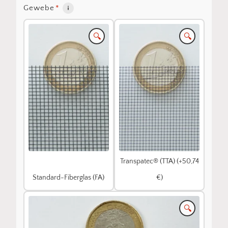
Gewebe
*
🔍
🔍
Transpatec® (TTA) (+50,74
Standard-Fiberglas (FA)
€)
🔍