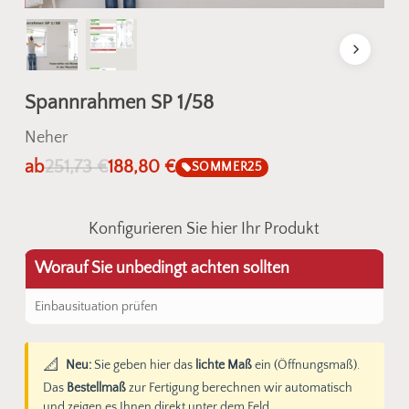
Spannrahmen SP 1/58
Neher
ab
251,73
€
188,80
€
SOMMER25
Konfigurieren Sie hier Ihr Produkt
Worauf Sie unbedingt achten sollten
Einbausituation prüfen
📐
Neu:
Sie geben hier das
lichte Maß
ein (Öffnungsmaß).
Das
Bestellmaß
zur Fertigung berechnen wir automatisch
und zeigen es Ihnen direkt unter dem Feld.