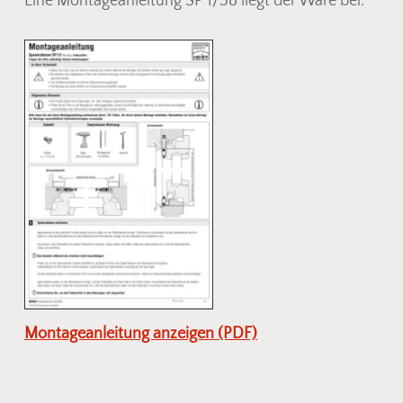
Eine Montageanleitung SP 1/58 liegt der Ware bei.
Montageanleitung anzeigen (PDF)