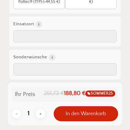
Polltec® (TFP) (+44,55 €)
€)
Einsatzort
Sonderwünsche
251,73 €
188,80 €
SOMMER25
Ihr Preis
In den Warenkorb