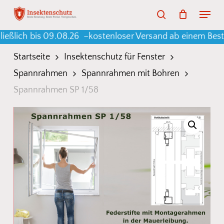
Skip
Menu
search
to
Warenkorb
Close
Cart
h bis 09.08.26 –
kostenloser Versand ab einem Bestellwe
main
content
Startseite
Insektenschutz für Fenster
Spannrahmen
Spannrahmen mit Bohren
Spannrahmen SP 1/58