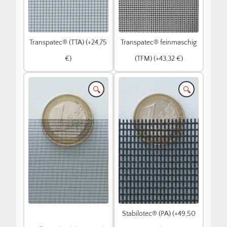
Transpatec® (TTA) (+24,75
Transpatec® feinmaschig
€)
(TFM) (+43,32 €)
🔍
🔍
Stabilotec® (PA) (+49,50