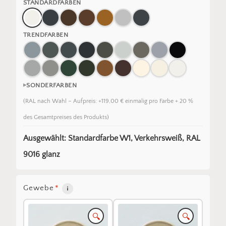
STANDARDFARBEN
TRENDFARBEN
SONDERFARBEN
(RAL nach Wahl – Aufpreis: +119,00 € einmalig pro Farbe + 20 %
des Gesamtpreises des Produkts)
Ausgewählt: Standardfarbe W1, Verkehrsweiß, RAL
9016 glanz
Gewebe
*
🔍
🔍