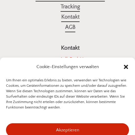
Tracking
Kontakt
AGB
Kontakt
a4all GmbH
Cookie-Einstellungen verwalten
Stuttgarter Straße 10
73614 Schorndorf
Um Ihnen ein optimales Erlebnis zu bieten, verwenden wir Technologien wie
Cookies, um Geräteinformationen zu speichern und/oder darauf zuzugreifen.
E-Mail:
kontakt@insektenschutz-bestellen.de
Wenn Sie diesen Technologien zustimmen, können wir Daten wie das
Surfverhalten oder eindeutige IDs auf dieser Website verarbeiten. Wenn Sie
Ihre Zustimmung nicht erteilen oder zurückziehen, können bestimmte
Funktionen beeinträchtigt werden.
©
2026
a4all GmbH
Akzeptieren
Datenschutzerklärung