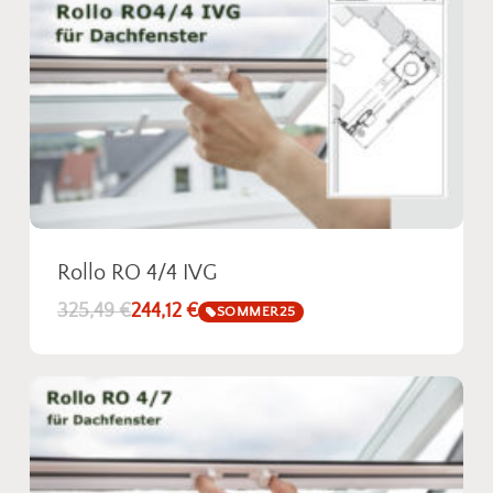
unserem Sortiment. So einfach kann
Insektenschutz sein!
Fotos senden
Rollo RO 4/4 IVG
325,49
€
244,12
€
SOMMER25