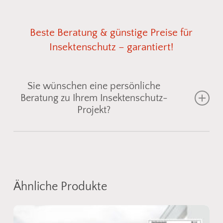
Beste
Beratung
&
günstige
Preise
für
Insektenschutz
–
garantiert!
Sie wünschen eine persönliche
Beratung zu Ihrem Insektenschutz-
Projekt?
Gemeinsam finden wir die passende
Insektenschutzlösung für Fenster, Türen oder
Lichtschächte
– individuell abgestimmt auf Ihre
Ähnliche Produkte
Einbausituation. Senden Sie uns einfach ein Foto
vom gewünschten Bereich, und wir zeigen Ihnen
geeignete
Fliegengitter
oder
Spannrahmen
aus