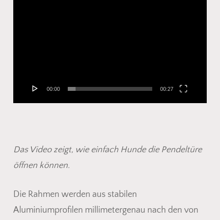
Video-
Player
00:00
00:27
Das Video zeigt, wie einfach Hunde die Pendeltüre
öffnen können.
Die Rahmen werden aus stabilen
Aluminiumprofilen millimetergenau nach den von