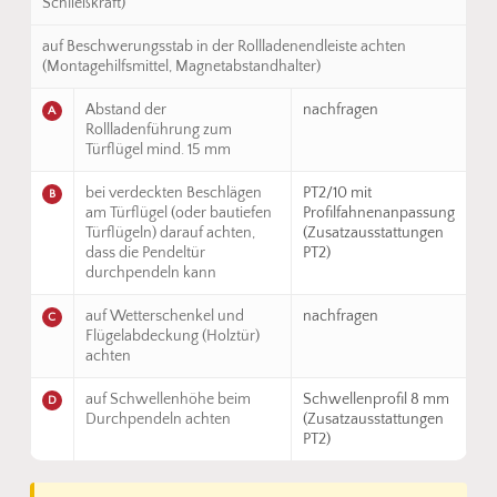
Schließkraft)
auf Beschwerungsstab in der Rollladenendleiste achten
(Montagehilfsmittel, Magnetabstandhalter)
Abstand der
nachfragen
A
Rollladenführung zum
Türflügel mind. 15 mm
bei verdeckten Beschlägen
PT2/10 mit
B
am Türflügel (oder bautiefen
Profilfahnenanpassung
Türflügeln) darauf achten,
(Zusatzausstattungen
dass die Pendeltür
PT2)
durchpendeln kann
auf Wetterschenkel und
nachfragen
C
Flügelabdeckung (Holztür)
achten
auf Schwellenhöhe beim
Schwellenprofil 8 mm
D
Durchpendeln achten
(Zusatzausstattungen
PT2)