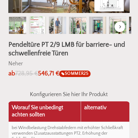
Pendeltüre PT 2/9 LMB für barriere- und
schwellenfreie Türen
Neher
ab
728,95
€
546,71
€
SOMMER25
Konfigurieren Sie hier Ihr Produkt
Worauf Sie unbedingt
alternativ
achten sollten
bei Windbelastung Drehstabfedern mit erhöhter Schließkraft
verwenden (Zusatzausstattungen PT2, Erhöhung der