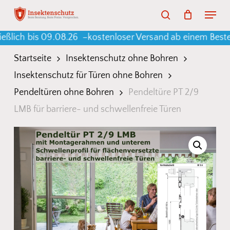
Skip
Menu
search
to
Warenkorb
Close
Cart
 bis 09.08.26 –
kostenloser Versand ab einem Bestellwer
main
content
Startseite
Insektenschutz ohne Bohren
Insektenschutz für Türen ohne Bohren
Pendeltüren ohne Bohren
Pendeltüre PT 2/9
LMB für barriere- und schwellenfreie Türen