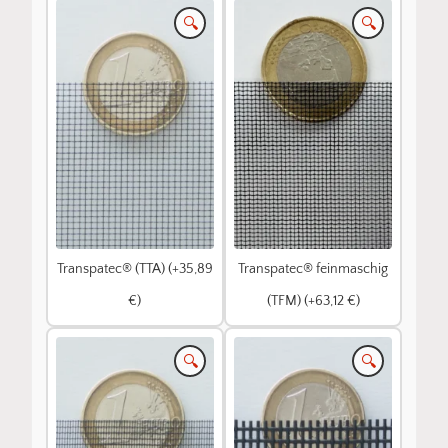
🔍
🔍
Transpatec® (TTA) (+35,89
Transpatec® feinmaschig
€)
(TFM) (+63,12 €)
🔍
🔍