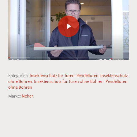
Play Video
Kategorien:
Insektenschutz für Türen
,
Pendeltüren
,
Insektenschutz
ohne Bohren
,
Insektenschutz für Türen ohne Bohren
,
Pendeltüren
ohne Bohren
Marke:
Neher