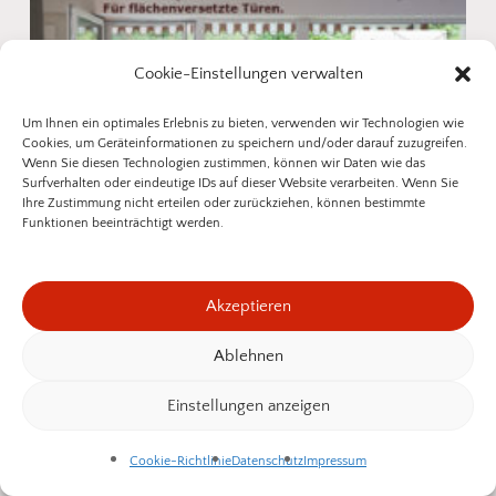
unserem Sortiment. So einfach kann
Insektenschutz sein!
Cookie-Einstellungen verwalten
Um Ihnen ein optimales Erlebnis zu bieten, verwenden wir Technologien wie
Fotos senden
Cookies, um Geräteinformationen zu speichern und/oder darauf zuzugreifen.
Wenn Sie diesen Technologien zustimmen, können wir Daten wie das
Surfverhalten oder eindeutige IDs auf dieser Website verarbeiten. Wenn Sie
Ihre Zustimmung nicht erteilen oder zurückziehen, können bestimmte
Funktionen beeinträchtigt werden.
Pendeltüre PT 2/5 mit eng anliegendem
Rollladenpanzer
Akzeptieren
728,95
€
546,71
€
SOMMER25
Ablehnen
Zwischensumme:
0,00
€
Einstellungen anzeigen
Warenkorb Anzeigen
Kasse
Cookie-Richtlinie
Datenschutz
Impressum