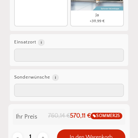
Ja
+311,99 €
Einsatzort
Sonderwünsche
760,14 €
570,11 €
SOMMER25
Ihr Preis
In den Warenkorb