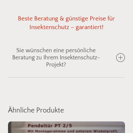
Beste
Beratung
&
günstige
Preise
für
Insektenschutz
–
garantiert!
Sie wünschen eine persönliche
Beratung zu Ihrem Insektenschutz-
Projekt?
Gemeinsam finden wir die passende
Insektenschutzlösung für Fenster, Türen oder
Lichtschächte
– individuell abgestimmt auf Ihre
Ähnliche Produkte
Einbausituation. Senden Sie uns einfach ein Foto
vom gewünschten Bereich, und wir zeigen Ihnen
geeignete
Fliegengitter
oder
Spannrahmen
aus