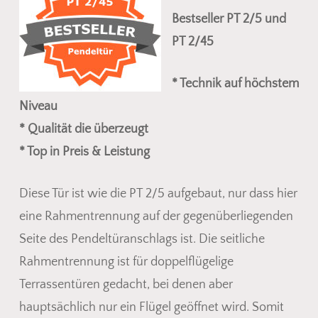
Bestseller PT 2/5 und
PT 2/45
* Technik auf höchstem
Niveau
* Qualität die überzeugt
* Top in Preis & Leistung
Diese Tür ist wie die PT 2/5 aufgebaut, nur dass hier
eine Rahmentrennung auf der gegenüberliegenden
Seite des Pendeltüranschlags ist. Die seitliche
Es befinden sich keine Produkte
Rahmentrennung ist für doppelflügelige
im Warenkorb.
Terrassentüren gedacht, bei denen aber
hauptsächlich nur ein Flügel geöffnet wird. Somit
Go To Shop