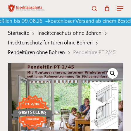
Skip
Menu
search
to
Warenkorb
Close
Cart
bis 09.08.26 –
kostenloser Versand ab einem Bestellwert 
main
content
Startseite
Insektenschutz ohne Bohren
Insektenschutz für Türen ohne Bohren
Pendeltüren ohne Bohren
Pendeltüre PT 2/45