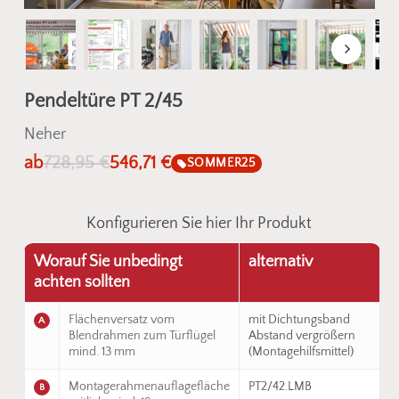
Pendeltüre PT 2/45
Neher
ab
728,95
€
546,71
€
SOMMER25
Konfigurieren Sie hier Ihr Produkt
Worauf Sie unbedingt
alternativ
achten sollten
Flächenversatz vom
mit Dichtungsband
A
Blendrahmen zum Türflügel
Abstand vergrößern
mind. 13 mm
(Montagehilfsmittel)
Montagerahmenauflagefläche
PT2/42.LMB
B