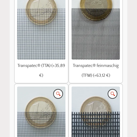
Transpatec® (TTA) (+35,89
Transpatec® feinmaschig
€)
(TFM) (+63,12 €)
🔍
🔍