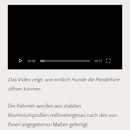
Video-
Player
00:00
00:27
Das Video zeigt, wie einfach Hunde die Pendeltüre
öffnen können.
Die Rahmen werden aus stabilen
Aluminiumprofilen millimetergenau nach den von
Ihnen angegebenen Maßen gefertigt.