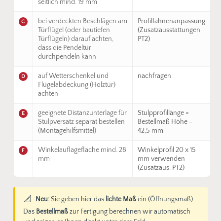
seitlich mind. 19 mm
bei verdeckten Beschlägen am
Profilfahnenanpassung
C
Türflügel (oder bautiefen
(Zusatzausstattungen
Türflügeln) darauf achten,
PT2)
dass die Pendeltür
durchpendeln kann
auf Wetterschenkel und
nachfragen
D
Flügelabdeckung (Holztür)
achten
geeignete Distanzunterlage für
Stulpprofillänge =
E
Stulpversatz separat bestellen
Bestellmaß Höhe -
(Montagehilfsmittel)
42,5 mm
Winkelauflagefläche mind. 28
Winkelprofil 20 x 15
F
mm
mm verwenden
(Zusatzaus. PT2)
📐
Neu:
Sie geben hier das
lichte Maß
ein (Öffnungsmaß).
Das
Bestellmaß
zur Fertigung berechnen wir automatisch