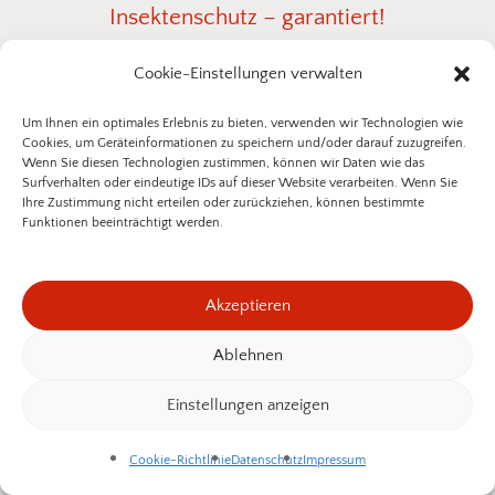
Insektenschutz
–
garantiert!
Cookie-Einstellungen verwalten
Sie wünschen eine persönliche
Um Ihnen ein optimales Erlebnis zu bieten, verwenden wir Technologien wie
Beratung zu Ihrem Insektenschutz-
Cookies, um Geräteinformationen zu speichern und/oder darauf zuzugreifen.
Projekt?
Wenn Sie diesen Technologien zustimmen, können wir Daten wie das
Surfverhalten oder eindeutige IDs auf dieser Website verarbeiten. Wenn Sie
Ihre Zustimmung nicht erteilen oder zurückziehen, können bestimmte
Gemeinsam finden wir die passende
Funktionen beeinträchtigt werden.
Insektenschutzlösung für Fenster, Türen oder
Lichtschächte
– individuell abgestimmt auf Ihre
Akzeptieren
Ähnliche Produkte
Einbausituation. Senden Sie uns einfach ein Foto
Ablehnen
vom gewünschten Bereich, und wir zeigen Ihnen
Zwischensumme:
0,00
€
geeignete
Fliegengitter
oder
Spannrahmen
aus
Einstellungen anzeigen
unserem Sortiment. So einfach kann
Warenkorb Anzeigen
Kasse
Cookie-Richtlinie
Datenschutz
Impressum
Insektenschutz sein!