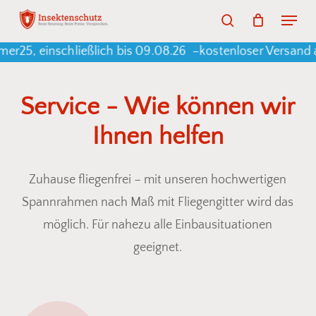
Skip
Menu
search
to
Warenkorb
Close
Cart
25, einschließlich bis 09.08.26 –
kostenloser Versand a
main
content
Service
-
Wie
können
wir
Ihnen
helfen
Zuhause fliegenfrei – mit unseren hochwertigen
Spannrahmen nach Maß mit Fliegengitter wird das
möglich. Für nahezu alle Einbausituationen
geeignet.