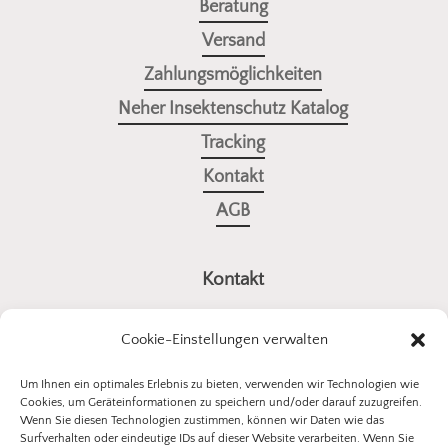
Beratung
Fensterrahmen geschaffen. Es gibt kein Spalt, den
Versand
Insekten nutzen könnten. Außerdem gibt es eine
Zahlungsmöglichkeiten
Bürste zwischen Fensterrahmen und
Neher Insektenschutz Katalog
Spannrahmen, um den Übergang zwischen
Tracking
Fliegengitter und Rahmen zu sichern. Das ist bei
Kontakt
vielen anderen Produkten nicht der Fall, weswegen
AGB
bei diesen kein hundertprozentiger Schutz
gewährleistet ist. Außerdem sind diese Fliegengitter
Kontakt
Fenster Spannrahmen von Insektenschutz sehr
luftdurchlässig, um der Luftqualität im Raum nicht
a4all GmbH
Cookie-Einstellungen verwalten
zu schaden.
Stuttgarter Straße 10
73614 Schorndorf
Um Ihnen ein optimales Erlebnis zu bieten, verwenden wir Technologien wie
Cookies, um Geräteinformationen zu speichern und/oder darauf zuzugreifen.
E-Mail:
kontakt@insektenschutz-bestellen.de
Wenn Sie diesen Technologien zustimmen, können wir Daten wie das
Surfverhalten oder eindeutige IDs auf dieser Website verarbeiten. Wenn Sie