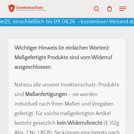
Skip
Menu
search
to
Warenkorb
Close
Cart
, einschließlich bis 09.08.26 –
kostenloser Versand ab 
main
content
Wichtiger Hinweis (in einfachen Worten):
Maßgefertigte Produkte sind vom Widerruf
ausgeschlossen.
Nahezu alle unserer Insektenschutz-Produkte
sind
Maßanfertigungen
– sie werden
individuell nach Ihren Maßen und Vorgaben
gefertigt. Für solche maßgefertigten Artikel
besteht gesetzlich
kein Widerrufsrecht
(§ 312g
Abs. 2 Nr. 1 BGB): Sie können eine bereits nach