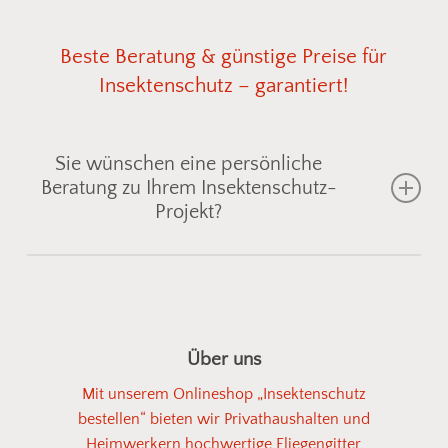
Beste
Beratung
&
günstige
Preise
für
Insektenschutz
–
garantiert!
Sie wünschen eine persönliche
Beratung zu Ihrem Insektenschutz-
Projekt?
Gemeinsam finden wir die passende
Insektenschutzlösung für Fenster, Türen oder
Lichtschächte
– individuell abgestimmt auf Ihre
Über uns
Einbausituation. Senden Sie uns einfach ein Foto
Mit unserem Onlineshop „Insektenschutz
vom gewünschten Bereich, und wir zeigen Ihnen
bestellen“ bieten wir Privathaushalten und
geeignete
Fliegengitter
oder
Spannrahmen
aus
Heimwerkern hochwertige Fliegengitter