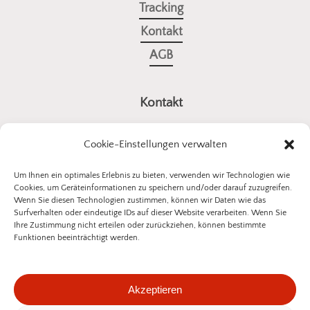
Tracking
Kontakt
AGB
Kontakt
a4all GmbH
Cookie-Einstellungen verwalten
Stuttgarter Straße 10
73614 Schorndorf
Um Ihnen ein optimales Erlebnis zu bieten, verwenden wir Technologien wie
Cookies, um Geräteinformationen zu speichern und/oder darauf zuzugreifen.
E-Mail:
kontakt@insektenschutz-bestellen.de
Wenn Sie diesen Technologien zustimmen, können wir Daten wie das
Surfverhalten oder eindeutige IDs auf dieser Website verarbeiten. Wenn Sie
Ihre Zustimmung nicht erteilen oder zurückziehen, können bestimmte
Funktionen beeinträchtigt werden.
©
2026
a4all GmbH
Akzeptieren
Datenschutzerklärung