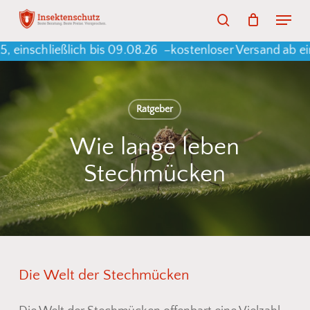
Skip
Menu
search
to
Warenkorb
Close
Cart
chließlich bis 09.08.26 –
kostenloser Versand ab einem 
main
content
Ratgeber
Wie lange leben
Stechmücken
Die
Welt
der
Stechmücken