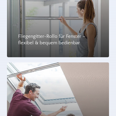
beeinflussen.
insbesondere die Eiablage und die Entwicklung
der Larven, beeinflusst die Lebenserwartung
Das Puppenstadium ist eine kurze Phase, in der
der Stechmücken.
sich die Larven in Puppen verwandeln, um sich auf
Gesundheitszustand
: Krankheiten, Parasiten
die Metamorphose zum Erwachsenen
Fliegengitter-Rollo für Fenster –
und andere Gesundheitsfaktoren können die
flexibel & bequem bedienbar
vorzubereiten. Das Erwachsenenstadium markiert
Lebensdauer einer Stechmücke erheblich
den Höhepunkt des Lebenszyklus, in dem die
verkürzen.
Stechmücke nach Blutmahlzeiten sucht, um Eier zu
entwickeln.
Diese Faktoren interagieren miteinander, und die
individuelle Lebensdauer einer Stechmücke kann
Die Lebensdauer in dieser Phase variiert stark
daher von einer Vielzahl von Umständen
zwischen den Arten und wird von
beeinflusst werden.
Umweltbedingungen, Nahrungsverfügbarkeit und
der allgemeinen Gesundheit beeinflusst. Der