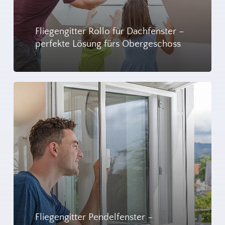
Alterungsprozess von Stechmücken bleibt mit
verschiedenen Mechanismen verbunden, darunter
Fliegengitter Rollo für Dachfenster –
genetische Faktoren, Umwelteinflüsse und
perfekte Lösung fürs Obergeschoss
Reproduktionsaktivitäten.
Fliegengitter Pendelfenster –