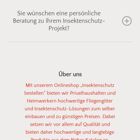
Sie wünschen eine persönliche
Beratung zu Ihrem Insektenschutz-
Projekt?
Gemeinsam finden wir die passende
Insektenschutzlösung für Fenster, Türen oder
Lichtschächte
– individuell abgestimmt auf Ihre
Über uns
Einbausituation. Senden Sie uns einfach ein Foto
Mit unserem Onlineshop „Insektenschutz
vom gewünschten Bereich, und wir zeigen Ihnen
bestellen“ bieten wir Privathaushalten und
geeignete
Fliegengitter
oder
Spannrahmen
aus
Heimwerkern hochwertige Fliegengitter
unserem Sortiment. So einfach kann
und Insektenschutz-Lösungen zum selber
Insektenschutz sein!
einbauen und zu günstigen Preisen. Dabei
setzen wir vor allem auf Qualität und
bieten daher hochwertige und langlebige
Fotos senden
Produkte aus dem Neher Katalog an.