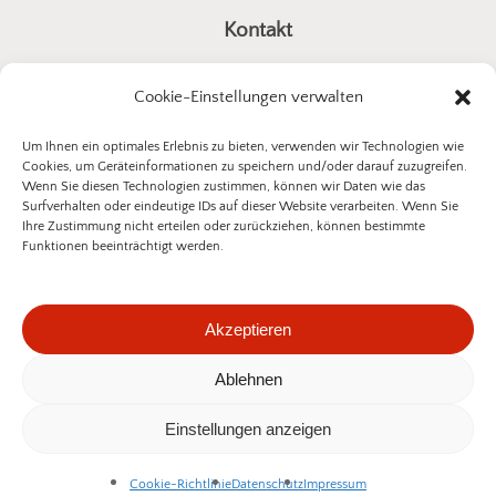
Kontakt
a4all GmbH
Cookie-Einstellungen verwalten
Stuttgarter Straße 10
73614 Schorndorf
Um Ihnen ein optimales Erlebnis zu bieten, verwenden wir Technologien wie
Cookies, um Geräteinformationen zu speichern und/oder darauf zuzugreifen.
E-Mail:
kontakt@insektenschutz-bestellen.de
Wenn Sie diesen Technologien zustimmen, können wir Daten wie das
Surfverhalten oder eindeutige IDs auf dieser Website verarbeiten. Wenn Sie
Ihre Zustimmung nicht erteilen oder zurückziehen, können bestimmte
Funktionen beeinträchtigt werden.
©
2026
a4all GmbH
Akzeptieren
Datenschutzerklärung
Impressum
Ablehnen
Zwischensumme:
0,00
€
Widerrufsbelehrung
Einstellungen anzeigen
Warenkorb Anzeigen
Kasse
Vertrag widerrufen
Cookie-Richtlinie
Datenschutz
Impressum