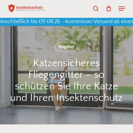
Skip
Menu
search
to
Warenkorb
Close
Cart
ließlich bis 09.08.26 –
kostenloser Versand ab einem Bes
main
content
Ratgeber
Katzensicheres
Fliegengitter – so
schützen Sie Ihre Katze
und Ihren Insektenschutz