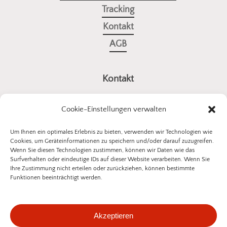
Tracking
Kontakt
AGB
Kontakt
a4all GmbH
Cookie-Einstellungen verwalten
Stuttgarter Straße 10
73614 Schorndorf
Um Ihnen ein optimales Erlebnis zu bieten, verwenden wir Technologien wie
Cookies, um Geräteinformationen zu speichern und/oder darauf zuzugreifen.
E-Mail:
kontakt@insektenschutz-bestellen.de
Wenn Sie diesen Technologien zustimmen, können wir Daten wie das
Surfverhalten oder eindeutige IDs auf dieser Website verarbeiten. Wenn Sie
Ihre Zustimmung nicht erteilen oder zurückziehen, können bestimmte
Funktionen beeinträchtigt werden.
©
2026
a4all GmbH
Akzeptieren
Datenschutzerklärung