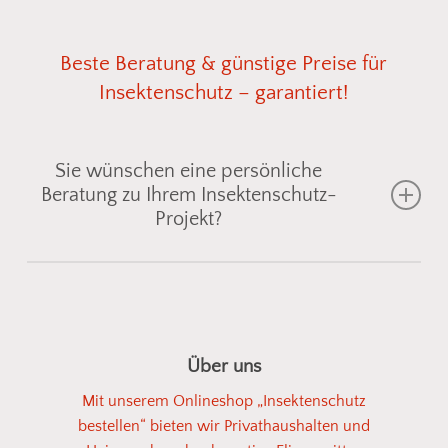
Beste
Beratung
&
günstige
Preise
für
Insektenschutz
–
garantiert!
Sie wünschen eine persönliche
Beratung zu Ihrem Insektenschutz-
Projekt?
Gemeinsam finden wir die passende
Insektenschutzlösung für Fenster, Türen oder
Lichtschächte
– individuell abgestimmt auf Ihre
Über uns
Einbausituation. Senden Sie uns einfach ein Foto
Mit unserem Onlineshop „Insektenschutz
vom gewünschten Bereich, und wir zeigen Ihnen
bestellen“ bieten wir Privathaushalten und
geeignete
Fliegengitter
oder
Spannrahmen
aus