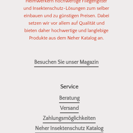
Heimwerkern hochwertige Fliegengitter
unserem Sortiment. So einfach kann
und Insektenschutz-Lösungen zum selber
Insektenschutz sein!
einbauen und zu günstigen Preisen. Dabei
setzen wir vor allem auf Qualität und
bieten daher hochwertige und langlebige
Fotos senden
Produkte aus dem Neher Katalog an.
Besuchen Sie unser Magazin
Service
Beratung
Versand
Zahlungsmöglichkeiten
Neher Insektenschutz Katalog