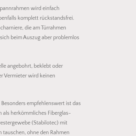
Spannrahmen wird einfach
nfalls komplett rückstandsfrei.
Scharniere, die am Türrahmen
n sich beim Auszug aber problemlos
lle angebohrt, beklebt oder
er Vermieter wird keinen
. Besonders empfehlenswert ist das
ch als herkömmliches Fiberglas-
den sich keine Produkte im Warenkorb.
yestergewebe (Stabilotec) mit
Go To Shop
lich tauschen, ohne den Rahmen