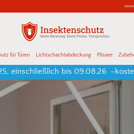
Gewer
Warenkor
Schließen
utz für Türen
Lichtschachtabdeckung
Plissee
Zubehö
schließlich bis 09.08.26 –
kostenlos