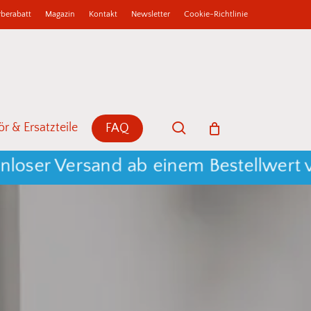
berabatt
Magazin
Kontakt
Newsletter
Cookie-Richtlinie
b
Close
Cart
search
r & Ersatzteile
FAQ
er Versand ab einem Bestellwert von 