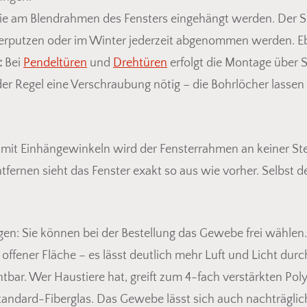
die am Blendrahmen des Fensters eingehängt werden. Der 
rputzen oder im Winter jederzeit abgenommen werden. Ebe
:
Bei
Pendeltüren
und
Drehtüren
erfolgt die Montage über 
 der Regel eine Verschraubung nötig – die Bohrlöcher lasse
 mit Einhängewinkeln wird der Fensterrahmen an keiner Ste
fernen sieht das Fenster exakt so aus wie vorher. Selbst d
gen: Sie können bei der Bestellung das Gewebe frei wählen
offener Fläche – es lässt deutlich mehr Luft und Licht dur
Es befin
bar. Wer Haustiere hat, greift zum 4-fach verstärkten Pol
 Standard-Fiberglas. Das Gewebe lässt sich auch nachträg