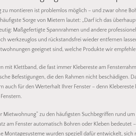
ng zu montieren ist problemlos möglich – und zwar ohne B
äufigste Sorge von Mietern lautet: „Darf ich das überhau
deutig: Maßgefertigte Spannrahmen und andere profession
ich werkzeuglos und rückstandsfrei wieder entfernen lasse
twohnungen geeignet sind, welche Produkte wir empfehlen
mit Klettband, die fast immer Klebereste am Fensterrahme
che Befestigungen, die den Rahmen nicht beschädigen. Das 
auch für den Werterhalt Ihrer Fenster – denn Klebereste
-Fenstern.
er Mietwohnung“ zu den häufigsten Suchbegriffen rund um 
tz am Fenster automatisch Bohren oder Kleben bedeutet – 
ne Montagesysteme wurden speziell dafür entwickelt, sich