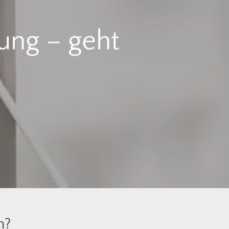
ung – geht
n?