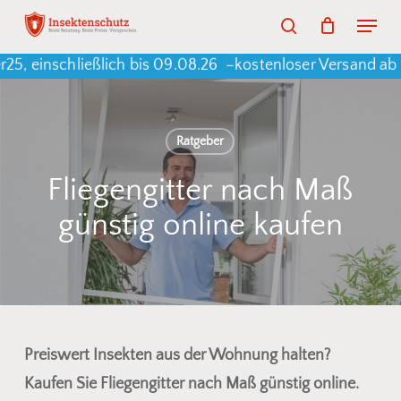
Skip
Menu
search
to
Warenkorb
Close
Cart
 einschließlich bis 09.08.26 –
kostenloser Versand ab e
main
content
Ratgeber
Fliegengitter nach Maß
günstig online kaufen
Preiswert Insekten aus der Wohnung halten?
Kaufen Sie Fliegengitter nach Maß günstig online.