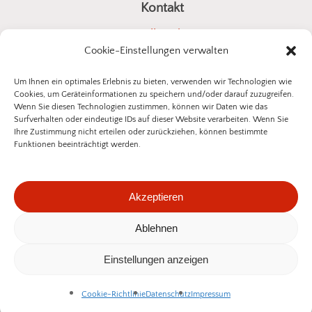
Kontakt
a4all GmbH
Cookie-Einstellungen verwalten
Stuttgarter Straße 10
73614 Schorndorf
Um Ihnen ein optimales Erlebnis zu bieten, verwenden wir Technologien wie
Cookies, um Geräteinformationen zu speichern und/oder darauf zuzugreifen.
E-Mail:
kontakt@insektenschutz-bestellen.de
Wenn Sie diesen Technologien zustimmen, können wir Daten wie das
Surfverhalten oder eindeutige IDs auf dieser Website verarbeiten. Wenn Sie
Ihre Zustimmung nicht erteilen oder zurückziehen, können bestimmte
Funktionen beeinträchtigt werden.
©
2026
a4all GmbH
Akzeptieren
Datenschutzerklärung
Impressum
Ablehnen
Zwischensumme:
0,00
€
Widerrufsbelehrung
Einstellungen anzeigen
Warenkorb Anzeigen
Kasse
Vertrag widerrufen
Cookie-Richtlinie
Datenschutz
Impressum