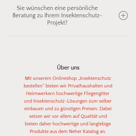
Sie wünschen eine persönliche
Beratung zu Ihrem Insektenschutz-
Projekt?
Gemeinsam finden wir die passende
Insektenschutzlösung für Fenster, Türen oder
Lichtschächte
– individuell abgestimmt auf Ihre
Über uns
Einbausituation. Senden Sie uns einfach ein Foto
Mit unserem Onlineshop „Insektenschutz
vom gewünschten Bereich, und wir zeigen Ihnen
bestellen“ bieten wir Privathaushalten und
geeignete
Fliegengitter
oder
Spannrahmen
aus
Heimwerkern hochwertige Fliegengitter
unserem Sortiment. So einfach kann
und Insektenschutz-Lösungen zum selber
Insektenschutz sein!
einbauen und zu günstigen Preisen. Dabei
setzen wir vor allem auf Qualität und
bieten daher hochwertige und langlebige
Fotos senden
Produkte aus dem Neher Katalog an.