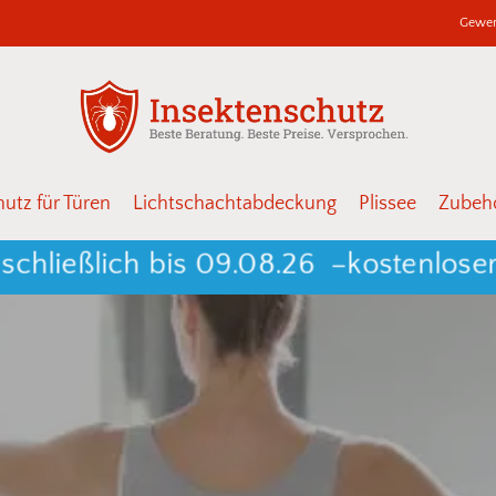
Gewer
Warenkor
Schließen
utz für Türen
Lichtschachtabdeckung
Plissee
Zubehö
eßlich bis 09.08.26 –
kostenloser Ver