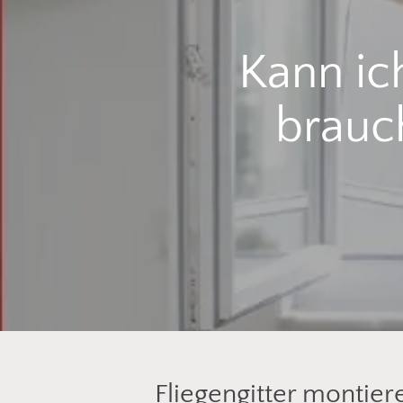
Kann ic
brauc
Fliegengitter montie