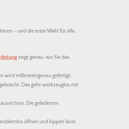
eren – und die erste Wahl für alle,
leitung
zeigt genau, wo Sie das
 wird millimetergenau gefertigt.
ebracht. Das geht werkzeuglos mit
ausrichten. Die gefederten
den sich keine Produkte im Warenkorb.
problemlos öffnen und kippen lässt.
Go To Shop