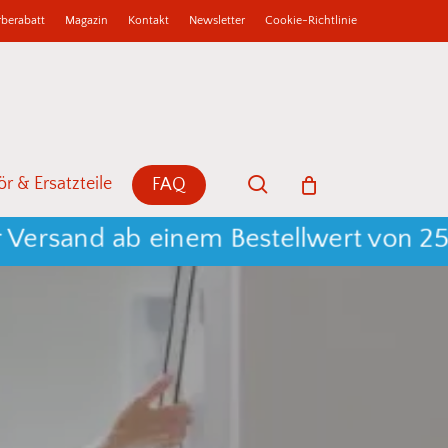
berabatt
Magazin
Kontakt
Newsletter
Cookie-Richtlinie
b
Close
Cart
search
r & Ersatzteile
FAQ
sand ab einem Bestellwert von 250 € 