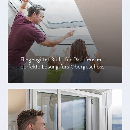
Bedarf und Situation. Dies macht sie besonders
den Fensterrahmen, potenziell schädlich und
attraktiv für Mieter oder Menschen, die ihre
nicht für jeden geeignet
Wohnsituation häufig ändern.
Weniger Flexibilität bei Nutzung, schwieriger zu
entfernen oder anzupassen, besonders für
kurzfristige oder saisonale Nutzung
Fliegengitter Rollo für Dachfenster –
Die Entscheidung für Insektenschutzfenster ohne
perfekte Lösung fürs Obergeschoss
oder mit Bohren hängt letztendlich von den
individuellen Bedürfnissen, Wohnsituationen und
Präferenzen ab. Während die eine Option
Flexibilität und einfache Installation bietet, punktet
die andere mit Robustheit und Stabilität.