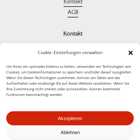
Kontakt
AGB
Kontakt
a4all GmbH
Cookie-Einstellungen verwalten
Stuttgarter Straße 10
73614 Schorndorf
Um Ihnen ein optimales Erlebnis zu bieten, verwenden wir Technologien wie
Cookies, um Geräteinformationen zu speichern und/oder darauf zuzugreifen.
E-Mail:
kontakt@insektenschutz-bestellen.de
Wenn Sie diesen Technologien zustimmen, können wir Daten wie das
Surfverhalten oder eindeutige IDs auf dieser Website verarbeiten. Wenn Sie
Ihre Zustimmung nicht erteilen oder zurückziehen, können bestimmte
Funktionen beeinträchtigt werden.
©
2026
a4all GmbH
Akzeptieren
Datenschutzerklärung
Impressum
Ablehnen
Zwischensumme:
0,00
€