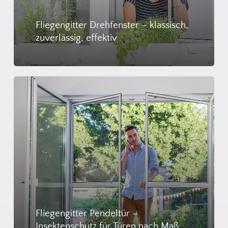
Fliegengitter Drehfenster – klassisch,
zuverlässig, effektiv
Es befinden sich keine Produkte
im Warenkorb.
Go To Shop
Fliegengitter Pendeltür –
Insektenschutz für Türen nach Maß