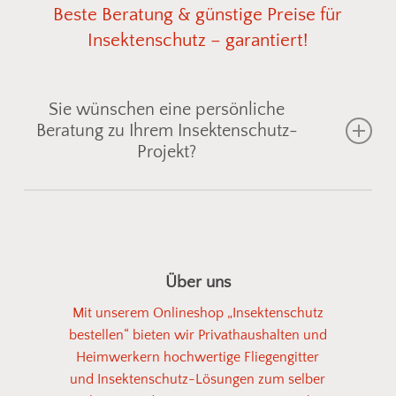
Beste
Beratung
&
günstige
Preise
für
Insektenschutz
–
garantiert!
Sie wünschen eine persönliche
Beratung zu Ihrem Insektenschutz-
Projekt?
Gemeinsam finden wir die passende
Insektenschutzlösung für Fenster, Türen oder
Lichtschächte
– individuell abgestimmt auf Ihre
Über uns
Einbausituation. Senden Sie uns einfach ein Foto
Mit unserem Onlineshop „Insektenschutz
vom gewünschten Bereich, und wir zeigen Ihnen
bestellen“ bieten wir Privathaushalten und
geeignete
Fliegengitter
oder
Spannrahmen
aus
Heimwerkern hochwertige Fliegengitter
unserem Sortiment. So einfach kann
und Insektenschutz-Lösungen zum selber