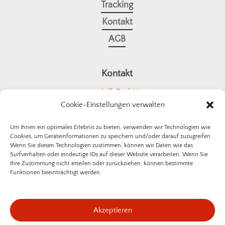
Tracking
Kontakt
AGB
Kontakt
a4all GmbH
Cookie-Einstellungen verwalten
Stuttgarter Straße 10
73614 Schorndorf
Um Ihnen ein optimales Erlebnis zu bieten, verwenden wir Technologien wie
Cookies, um Geräteinformationen zu speichern und/oder darauf zuzugreifen.
E-Mail:
kontakt@insektenschutz-bestellen.de
Wenn Sie diesen Technologien zustimmen, können wir Daten wie das
Surfverhalten oder eindeutige IDs auf dieser Website verarbeiten. Wenn Sie
Ihre Zustimmung nicht erteilen oder zurückziehen, können bestimmte
Funktionen beeinträchtigt werden.
©
2026
a4all GmbH
Akzeptieren
Datenschutzerklärung