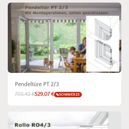
Pendeltüre PT 2/3
705,43
€
529,07
€
SOMMER25