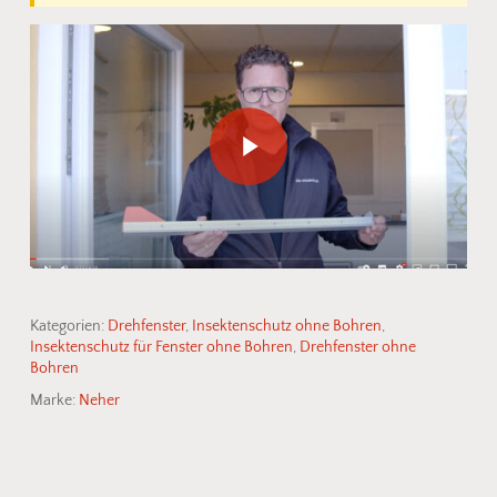
Play Video
Kategorien:
Drehfenster
,
Insektenschutz ohne Bohren
,
Insektenschutz für Fenster ohne Bohren
,
Drehfenster ohne
Bohren
Marke:
Neher