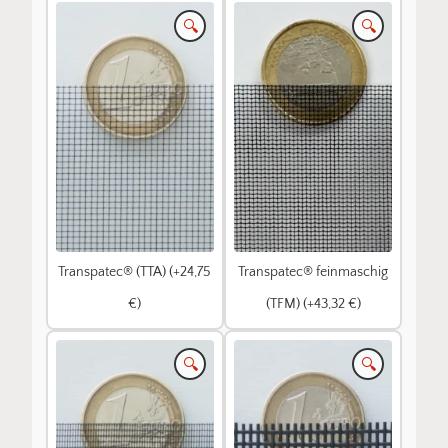
🔍
🔍
Transpatec® (TTA) (+24,75
Transpatec® feinmaschig
€)
(TFM) (+43,32 €)
🔍
🔍