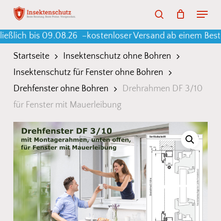
Skip
Menu
search
to
Warenkorb
Close
Cart
 bis 09.08.26 –
kostenloser Versand ab einem Bestellwer
main
content
Startseite
Insektenschutz ohne Bohren
Insektenschutz für Fenster ohne Bohren
Drehfenster ohne Bohren
Drehrahmen DF 3/10
für Fenster mit Mauerleibung