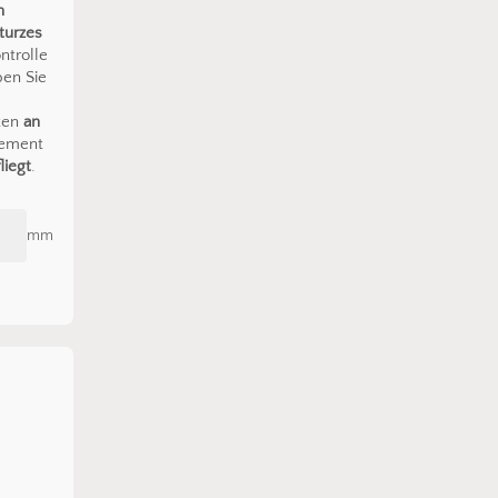
n
turzes
ntrolle
ben Sie
ten
an
lement
liegt
.
mm
den sich keine Produkte im Warenkorb.
Go To Shop