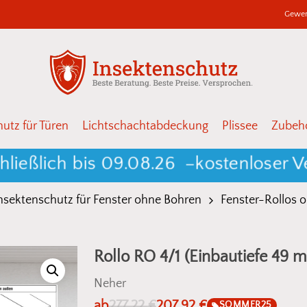
Gewer
Warenkor
Schließen
utz für Türen
Lichtschachtabdeckung
Plissee
Zubehö
ich bis 09.08.26 –
kostenloser Versa
nsektenschutz für Fenster ohne Bohren
Fenster-Rollos 
Rollo RO 4/1 (Einbautiefe 49
Neher
ab
277,22
€
207,92
€
SOMMER25