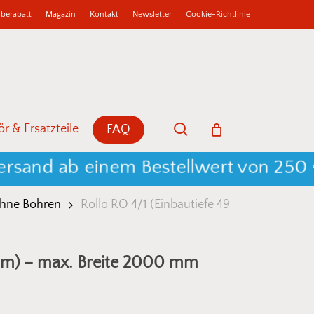
berabatt
Magazin
Kontakt
Newsletter
Cookie-Richtlinie
b
Close
Cart
search
r & Ersatzteile
FAQ
nd ab einem Bestellwert von 250 € 🦟
ohne Bohren
Rollo RO 4/1 (Einbautiefe 49
 mm) – max. Breite 2000 mm