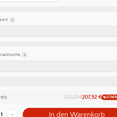
zort
erwünsche
reis
277,22 €
207,92 €
SOMM
In den Warenkorb