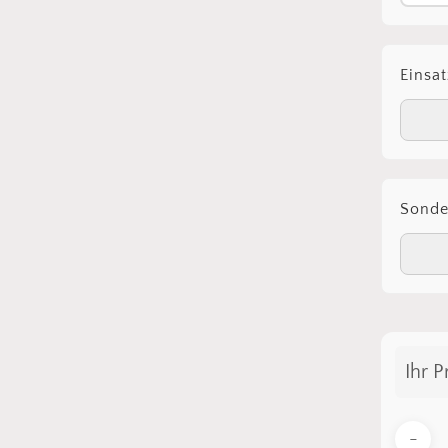
Einsat
Sond
Ihr P