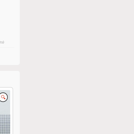
ts)
🔍