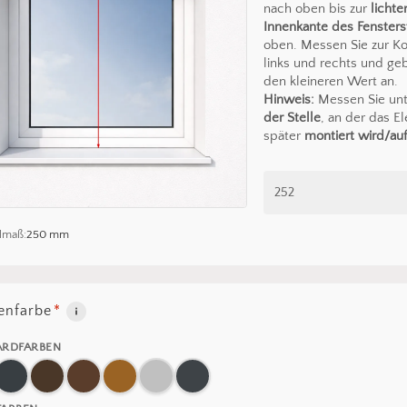
nach oben bis zur
lichte
Innenkante des Fensters
oben. Messen Sie zur Ko
links und rechts und ge
den kleineren Wert an.
Hinweis:
Messen Sie un
der Stelle
, an der das E
später
montiert wird/auf
lmaß:
250 mm
nfarbe
*
Es befin
ARDFARBEN