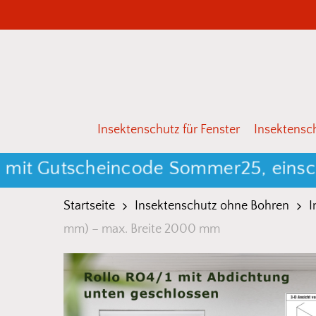
Skip
to
main
content
Drücken Sie Enter zum Suchen oder ESC zum 
Insektenschutz für Fenster
Insektensch
Gutscheincode Sommer25, einschließl
Startseite
Insektenschutz ohne Bohren
I
mm) – max. Breite 2000 mm