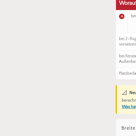
Worauf 
be
A
bei 2-flü
versetzen
bei Fenst
Außenbed
Platzbeda
📐
Neu
berechn
Was hat
Breite