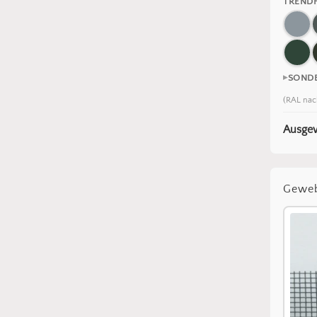
TREND
SOND
(RAL nac
Ausgew
Gewe