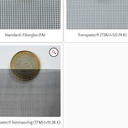
Standard-Fiberglas (FA)
Transpatec® (TTA) (+50,74 €)
🔍
atec® feinmaschig (TFM) (+111,38 €)