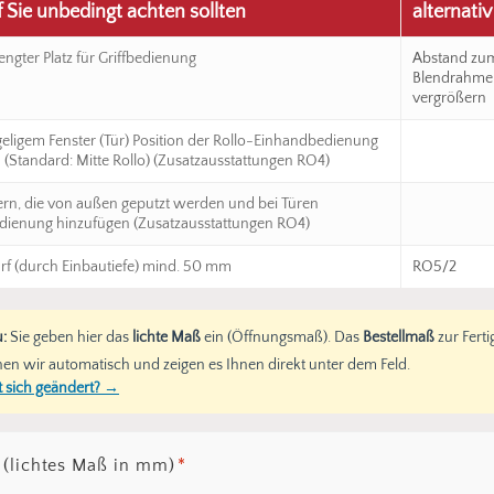
Sie unbedingt achten sollten
alternativ
engter Platz für Griffbedienung
Abstand zu
Blendrahme
vergrößern
geligem Fenster (Tür) Position der Rollo-Einhandbedienung
 (Standard: Mitte Rollo) (Zusatzausstattungen RO4)
ern, die von außen geputzt werden und bei Türen
ienung hinzufügen (Zusatzausstattungen RO4)
rf (durch Einbautiefe) mind. 50 mm
RO5/2
:
Sie geben hier das
lichte Maß
ein (Öffnungsmaß). Das
Bestellmaß
zur Fert
en wir automatisch und zeigen es Ihnen direkt unter dem Feld.
 sich geändert? →
 (lichtes Maß in mm)
*