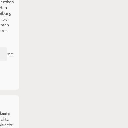
er
rohen
 den
eibung
n Sie
unten
eren
mm
kante
echte
nkrecht