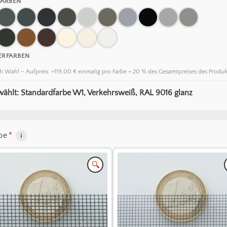
FARBEN
ERFARBEN
h Wahl – Aufpreis: +119,00 € einmalig pro Farbe + 20 % des Gesamtpreises des Produk
ählt: Standardfarbe W1, Verkehrsweiß, RAL 9016 glanz
be
*
🔍