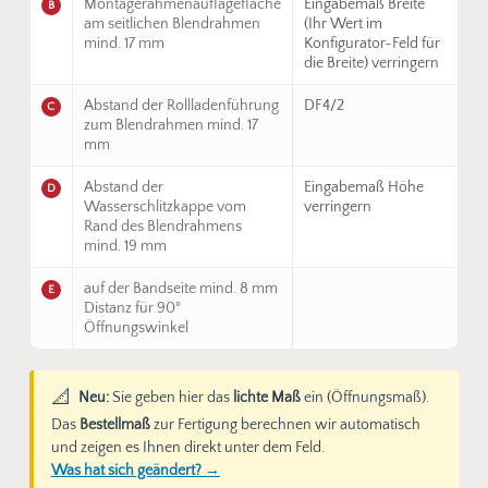
Montagerahmenauflagefläche
Eingabemaß Breite
B
am seitlichen Blendrahmen
(Ihr Wert im
mind. 17 mm
Konfigurator-Feld für
die Breite) verringern
Abstand der Rollladenführung
DF4/2
C
zum Blendrahmen mind. 17
mm
Abstand der
Eingabemaß Höhe
D
Wasserschlitzkappe vom
verringern
Rand des Blendrahmens
mind. 19 mm
auf der Bandseite mind. 8 mm
E
Distanz für 90°
Öffnungswinkel
📐
Neu:
Sie geben hier das
lichte Maß
ein (Öffnungsmaß).
Das
Bestellmaß
zur Fertigung berechnen wir automatisch
und zeigen es Ihnen direkt unter dem Feld.
Was hat sich geändert? →