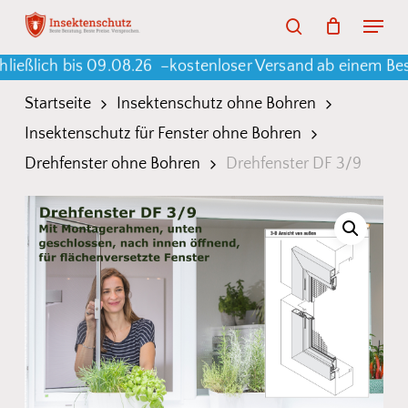
Skip
Menu
search
to
Warenkorb
Close
Cart
h bis 09.08.26 –
kostenloser Versand ab einem Bestellwe
main
content
Startseite
Insektenschutz ohne Bohren
Insektenschutz für Fenster ohne Bohren
Drehfenster ohne Bohren
Drehfenster DF 3/9