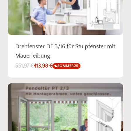
Fotos senden
Drehfenster DF 3/16 für Stulpfenster mit
Mauerleibung
551,97
€
413,98
€
SOMMER25