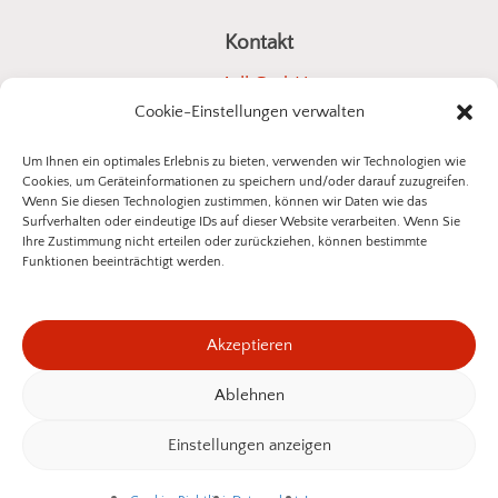
Kontakt
a4all GmbH
Cookie-Einstellungen verwalten
Stuttgarter Straße 10
73614 Schorndorf
Um Ihnen ein optimales Erlebnis zu bieten, verwenden wir Technologien wie
Cookies, um Geräteinformationen zu speichern und/oder darauf zuzugreifen.
E-Mail:
kontakt@insektenschutz-bestellen.de
Wenn Sie diesen Technologien zustimmen, können wir Daten wie das
Surfverhalten oder eindeutige IDs auf dieser Website verarbeiten. Wenn Sie
Ihre Zustimmung nicht erteilen oder zurückziehen, können bestimmte
Funktionen beeinträchtigt werden.
©
2026
a4all GmbH
Akzeptieren
Datenschutzerklärung
Impressum
Ablehnen
Zwischensumme:
0,00
€
Widerrufsbelehrung
Einstellungen anzeigen
Warenkorb Anzeigen
Kasse
Vertrag Widerrufen