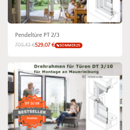
Pendeltüre PT 2/3
705,43
€
529,07
€
SOMMER25