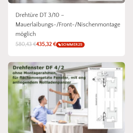
Drehtüre DT 3/10 –
Mauerlaibungs-/Front-/Nischenmontage
möglich
580,43
€
435,32
€
SOMMER25