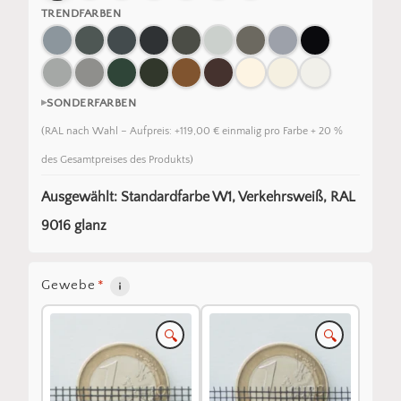
TRENDFARBEN
SONDERFARBEN
(RAL nach Wahl – Aufpreis: +119,00 € einmalig pro Farbe + 20 %
des Gesamtpreises des Produkts)
Ausgewählt: Standardfarbe W1, Verkehrsweiß, RAL
9016 glanz
Gewebe
*
🔍
🔍