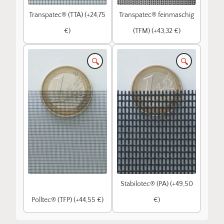
Transpatec® (TTA) (+24,75
Transpatec® feinmaschig
€)
(TFM) (+43,32 €)
🔍
🔍
Stabilotec® (PA) (+49,50
Polltec® (TFP) (+44,55 €)
€)