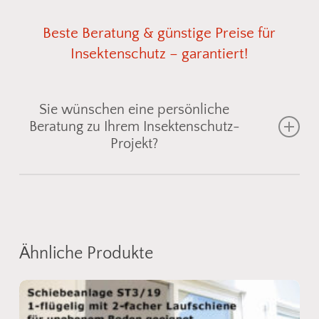
Beste
Beratung
&
günstige
Preise
für
Insektenschutz
–
garantiert!
Sie wünschen eine persönliche
Beratung zu Ihrem Insektenschutz-
Projekt?
Gemeinsam finden wir die passende
Insektenschutzlösung für Fenster, Türen oder
Lichtschächte
– individuell abgestimmt auf Ihre
Ähnliche Produkte
Einbausituation. Senden Sie uns einfach ein Foto
vom gewünschten Bereich, und wir zeigen Ihnen
geeignete
Fliegengitter
oder
Spannrahmen
aus