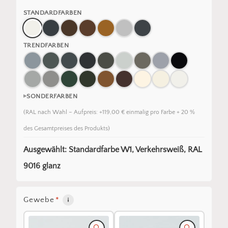
STANDARDFARBEN
TRENDFARBEN
SONDERFARBEN
(RAL nach Wahl – Aufpreis: +119,00 € einmalig pro Farbe + 20 %
des Gesamtpreises des Produkts)
Ausgewählt: Standardfarbe W1, Verkehrsweiß, RAL
9016 glanz
Gewebe
*