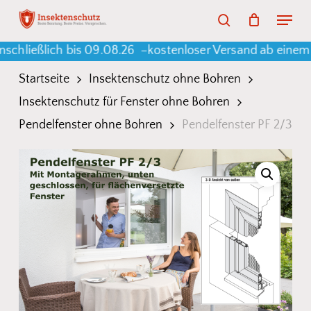
Skip
Menu
search
to
Warenkorb
Close
Cart
lich bis 09.08.26 –
kostenloser Versand ab einem Bestel
main
content
Startseite
Insektenschutz ohne Bohren
Insektenschutz für Fenster ohne Bohren
Pendelfenster ohne Bohren
Pendelfenster PF 2/3