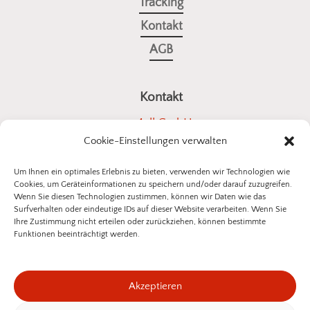
Tracking
Kontakt
AGB
Kontakt
a4all GmbH
Cookie-Einstellungen verwalten
Stuttgarter Straße 10
73614 Schorndorf
Um Ihnen ein optimales Erlebnis zu bieten, verwenden wir Technologien wie
Cookies, um Geräteinformationen zu speichern und/oder darauf zuzugreifen.
E-Mail:
kontakt@insektenschutz-bestellen.de
Wenn Sie diesen Technologien zustimmen, können wir Daten wie das
Surfverhalten oder eindeutige IDs auf dieser Website verarbeiten. Wenn Sie
Ihre Zustimmung nicht erteilen oder zurückziehen, können bestimmte
Funktionen beeinträchtigt werden.
©
2026
a4all GmbH
Akzeptieren
Datenschutzerklärung