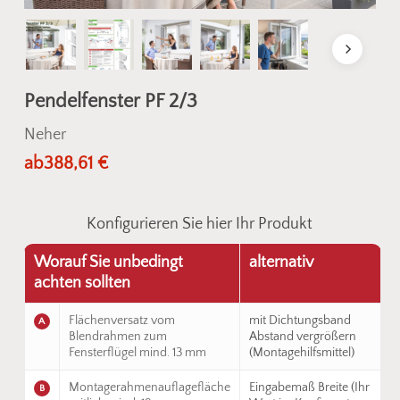
Pendelfenster PF 2/3
Neher
ab
388,61
€
Konfigurieren Sie hier Ihr Produkt
Worauf Sie unbedingt
alternativ
achten sollten
Flächenversatz vom
mit Dichtungsband
A
Blendrahmen zum
Abstand vergrößern
Fensterflügel mind. 13 mm
(Montagehilfsmittel)
Montagerahmenauflagefläche
Eingabemaß Breite (Ihr
B