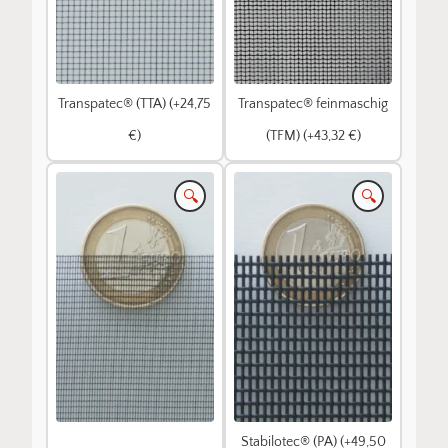
Transpatec® (TTA) (+24,75
Transpatec® feinmaschig
€)
(TFM) (+43,32 €)
🔍
🔍
Stabilotec® (PA) (+49,50