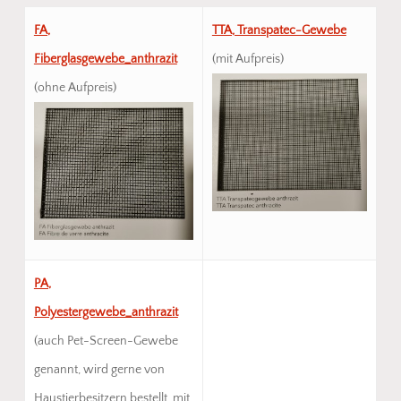
FA,
TTA, Transpatec-Gewebe
Fiberglasgewebe_anthrazit
(mit Aufpreis)
(ohne Aufpreis)
PA,
Polyestergewebe_anthrazit
(auch Pet-Screen-Gewebe
genannt, wird gerne von
Haustierbesitzern bestellt, mit