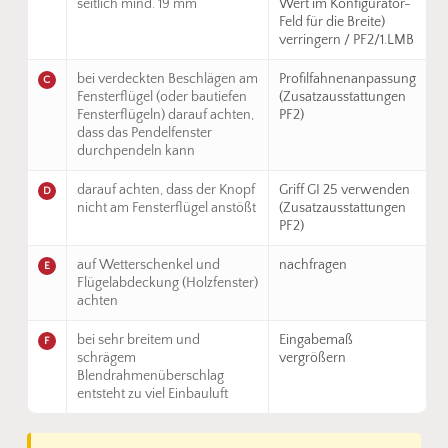
seitlich mind. 19 mm
Wert im Konfigurator-
Feld für die Breite)
verringern / PF2/1.LMB
bei verdeckten Beschlägen am
Profilfahnenanpassung
C
Fensterflügel (oder bautiefen
(Zusatzausstattungen
Fensterflügeln) darauf achten,
PF2)
dass das Pendelfenster
durchpendeln kann
darauf achten, dass der Knopf
Griff GI 25 verwenden
D
nicht am Fensterflügel anstößt
(Zusatzausstattungen
PF2)
auf Wetterschenkel und
nachfragen
E
Flügelabdeckung (Holzfenster)
achten
bei sehr breitem und
Eingabemaß
F
schrägem
vergrößern
Blendrahmenüberschlag
entsteht zu viel Einbauluft