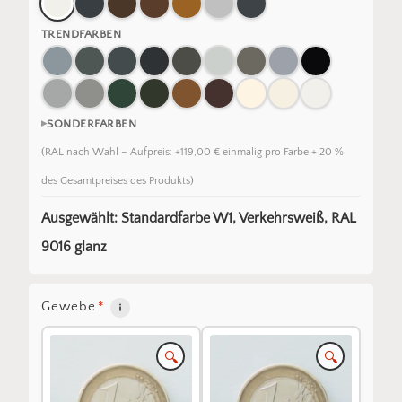
TRENDFARBEN
SONDERFARBEN
(RAL nach Wahl – Aufpreis: +119,00 € einmalig pro Farbe + 20 %
des Gesamtpreises des Produkts)
Ausgewählt: Standardfarbe W1, Verkehrsweiß, RAL
9016 glanz
Gewebe
*
🔍
🔍