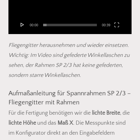
00:00
00:39
Fliegengitter herausnehmen und wieder einsetzen.
Wichtig: Im Video sind gefederte Winkellaschen zu
sehen, der Rahmen SP 2/3 hat keine gefederten,
sondern starre Winkellaschen.
Aufmaßanleitung für Spannrahmen SP 2/3 –
Fliegengitter mit Rahmen
Für die Fertigung benötigen wir die
lichte Breite
, die
lichte Höhe
und das
Maß X
. Die Messpunkte sind
im Konfigurator direkt an den Eingabefeldern