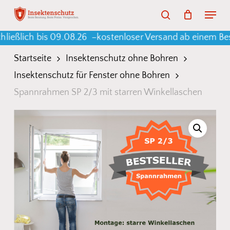
Skip
Menu
search
to
Warenkorb
Close
Cart
ch bis 09.08.26 –
kostenloser Versand ab einem Bestellwe
main
content
Startseite
Insektenschutz ohne Bohren
Insektenschutz für Fenster ohne Bohren
Spannrahmen SP 2/3 mit starren Winkellaschen