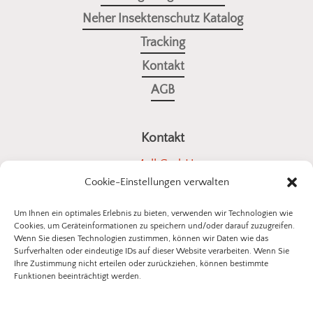
Neher Insektenschutz Katalog
Tracking
Kontakt
AGB
Kontakt
a4all GmbH
Cookie-Einstellungen verwalten
Stuttgarter Straße 10
73614 Schorndorf
Um Ihnen ein optimales Erlebnis zu bieten, verwenden wir Technologien wie
Cookies, um Geräteinformationen zu speichern und/oder darauf zuzugreifen.
E-Mail:
kontakt@insektenschutz-bestellen.de
Wenn Sie diesen Technologien zustimmen, können wir Daten wie das
Surfverhalten oder eindeutige IDs auf dieser Website verarbeiten. Wenn Sie
Ihre Zustimmung nicht erteilen oder zurückziehen, können bestimmte
Funktionen beeinträchtigt werden.
©
2026
a4all GmbH