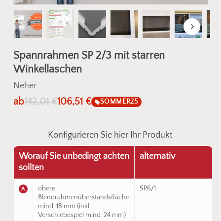
Spannrahmen SP 2/3 mit starren
Winkellaschen
Neher
ab
142,01
€
106,51
€
SOMMER25
Konfigurieren Sie hier Ihr Produkt
Worauf Sie unbedingt achten
alternativ
sollten
obere
SP6/1
A
Blendrahmenüberstandsfläche
mind. 18 mm (inkl.
Verschiebespiel mind. 24 mm)