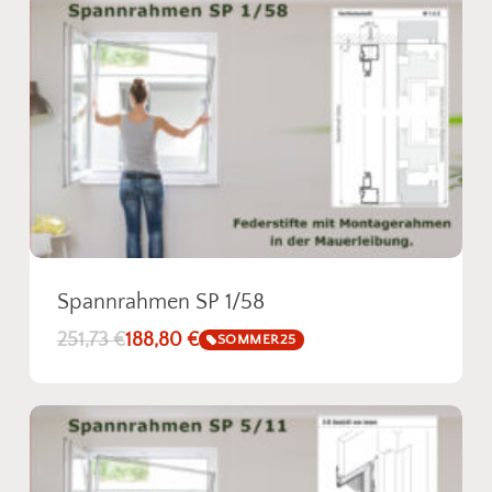
Spannrahmen SP 1/58
251,73
€
188,80
€
SOMMER25