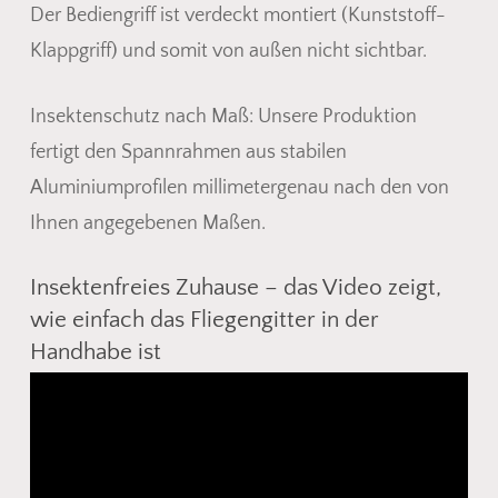
Der Bediengriff ist verdeckt montiert (Kunststoff-
Klappgriff) und somit von außen nicht sichtbar.
Insektenschutz nach Maß: Unsere Produktion
fertigt den Spannrahmen aus stabilen
Aluminiumprofilen millimetergenau nach den von
Ihnen angegebenen Maßen.
Es befinden sich keine Produkte
Insektenfreies Zuhause – das Video zeigt,
im Warenkorb.
wie einfach das Fliegengitter in der
Handhabe ist
Go To Shop
Video-
Player