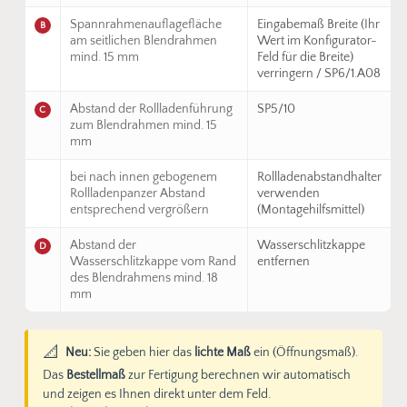
Spannrahmenauflagefläche
Eingabemaß Breite (Ihr
B
am seitlichen Blendrahmen
Wert im Konfigurator-
mind. 15 mm
Feld für die Breite)
verringern / SP6/1.A08
Abstand der Rollladenführung
SP5/10
C
zum Blendrahmen mind. 15
mm
bei nach innen gebogenem
Rollladenabstandhalter
Rollladenpanzer Abstand
verwenden
entsprechend vergrößern
(Montagehilfsmittel)
Abstand der
Wasserschlitzkappe
D
Wasserschlitzkappe vom Rand
entfernen
des Blendrahmens mind. 18
mm
📐
Neu:
Sie geben hier das
lichte Maß
ein (Öffnungsmaß).
Das
Bestellmaß
zur Fertigung berechnen wir automatisch
und zeigen es Ihnen direkt unter dem Feld.