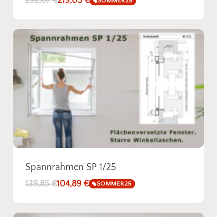
292,07
€
219,05
€
SOMMER25
Spannrahmen SP 1/25
139,85
€
104,89
€
SOMMER25