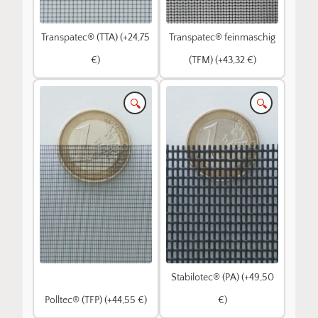
Transpatec® (TTA) (+24,75
Transpatec® feinmaschig
€)
(TFM) (+43,32 €)
🔍
🔍
Stabilotec® (PA) (+49,50
Polltec® (TFP) (+44,55 €)
€)