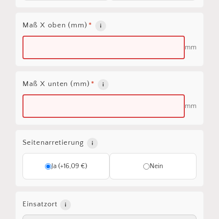
Maß X oben (mm)
*
mm
Maß X unten (mm)
*
mm
Seitenarretierung
Ja (+16,09 €)
Nein
Einsatzort