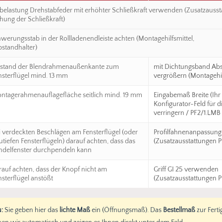
belastung Drehstabfeder mit erhöhter Schließkraft verwenden (Zusatzauss
hung der Schließkraft)
werungsstab in der Rollladenendleiste achten (Montagehilfsmittel,
standhalter)
stand der Blendrahmenaußenkante zum
mit Dichtungsband Ab
nsterflügel mind. 13 mm
vergrößern (Montagehil
ntagerahmenauflagefläche seitlich mind. 19 mm
Eingabemaß Breite (Ihr
Konfigurator-Feld für di
verringern / PF2/1.LMB
i verdeckten Beschlägen am Fensterflügel (oder
Profilfahnenanpassung
utiefen Fensterflügeln) darauf achten, dass das
(Zusatzausstattungen P
ndelfenster durchpendeln kann
rauf achten, dass der Knopf nicht am
Griff GI 25 verwenden
nsterflügel anstößt
(Zusatzausstattungen P
:
Sie geben hier das
lichte Maß
ein (Öffnungsmaß). Das
Bestellmaß
zur Fert