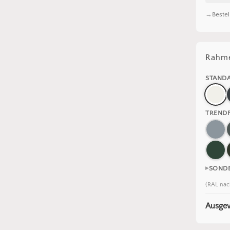
Bestel
Rahme
STAND
TREND
SOND
(RAL nac
Ausgew