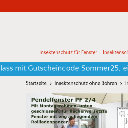
Skip
to
main
content
Drücken Sie Enter zum Suchen oder ESC zum 
Insektenschutz für Fenster
Insektensch
it Gutscheincode Sommer25, einschli
Startseite
Insektenschutz ohne Bohren
I