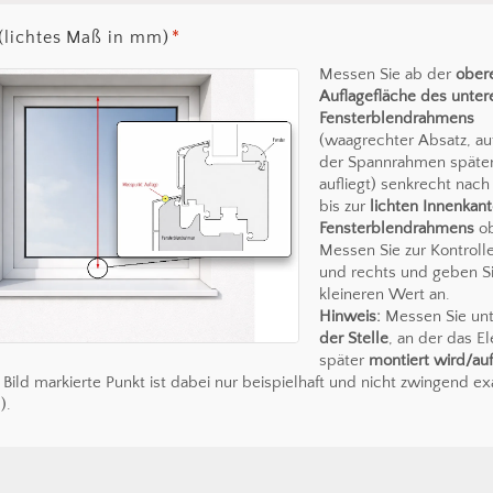
(lichtes Maß in mm)
*
Messen Sie ab der
ober
Auflagefläche des unter
Fensterblendrahmens
(waagrechter Absatz, a
der Spannrahmen späte
aufliegt) senkrecht nac
bis zur
lichten Innenkan
Fensterblendrahmens
ob
Messen Sie zur Kontrolle
und rechts und geben S
kleineren Wert an.
Hinweis:
Messen Sie un
der Stelle
, an der das E
später
montiert wird/auf
 Bild markierte Punkt ist dabei nur beispielhaft und nicht zwingend ex
).
Es befin