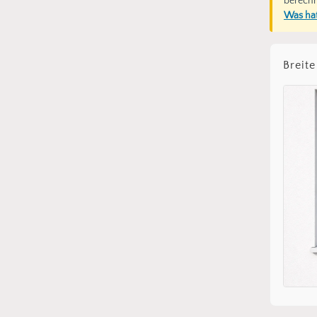
berechn
Was hat
Breite