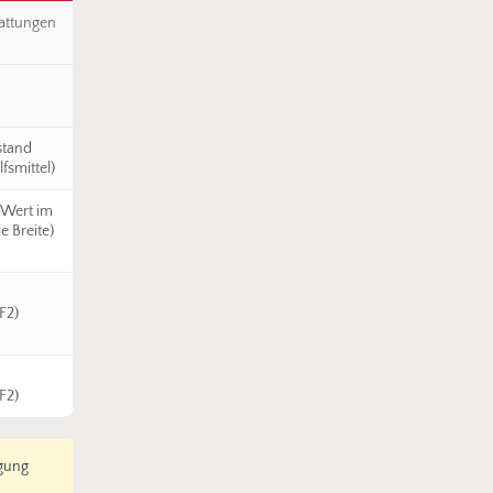
tattungen
stand
fsmittel)
 Wert im
e Breite)
F2)
F2)
igung