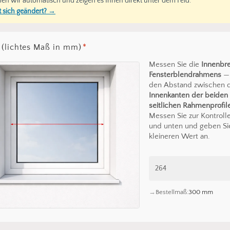
en wir automatisch und zeigen es Ihnen direkt unter dem Feld.
 sich geändert? →
 (lichtes Maß in mm)
*
Messen Sie die
Innenbre
Fensterblendrahmens
— 
den Abstand zwischen 
Innenkanten der beiden
seitlichen Rahmenprofil
Messen Sie zur Kontroll
und unten und geben Si
kleineren Wert an.
Bestellmaß:
300 mm