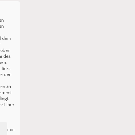
en
en
uf dem
r
h oben
te des
en.
 links
ie den
ten
an
lement
liegt
akt Ihre
den sich keine Produkte im Warenkorb.
Go To Shop
mm