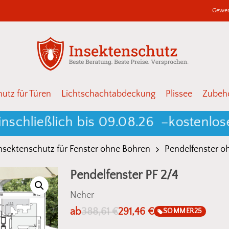
Gewer
Warenkor
Schließen
utz für Türen
Lichtschachtabdeckung
Plissee
Zubehö
eßlich bis 09.08.26 –
kostenloser Ve
nsektenschutz für Fenster ohne Bohren
Pendelfenster o
Pendelfenster PF 2/4
Neher
ab
388,61
€
291,46
€
SOMMER25