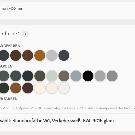
lmaß:
400 mm
nfarbe
*
ARDFARBEN
FARBEN
ERFARBEN
h Wahl – Aufpreis: +119,00 € einmalig pro Farbe + 20 % des Gesamtpreises des Produk
ählt: Standardfarbe W1, Verkehrsweiß, RAL 9016 glanz