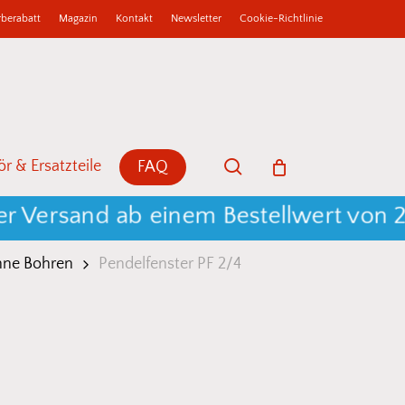
berabatt
Magazin
Kontakt
Newsletter
Cookie-Richtlinie
b
Close
Cart
search
r & Ersatzteile
FAQ
rsand ab einem Bestellwert von 250 €
hne Bohren
Pendelfenster PF 2/4