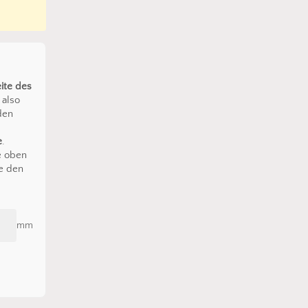
ite des
also
den
e
.
e oben
e den
mm