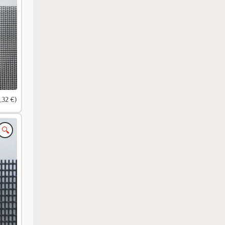
,32 €)
🔍