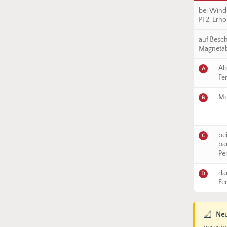
bei Wind
PF2, Erhö
auf Besch
Magnetab
Ab
A
Fe
Mo
B
be
C
ba
Pe
da
D
Fe
📐
Neu