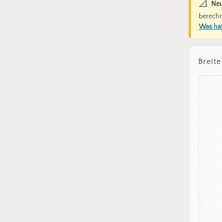
📐
Neu
berechn
Was hat
Breite