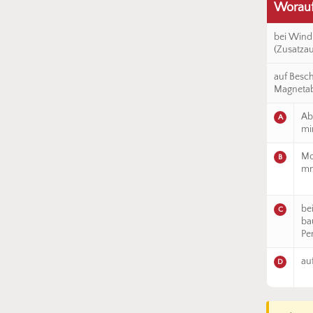
Worauf 
bei Wind
(Zusatzau
auf Besch
Magnetab
Ab
A
mi
Mo
B
m
be
C
ba
Pe
au
D