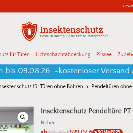
Gewer
Warenkor
Schließen
utz für Türen
Lichtschachtabdeckung
Plissee
Zubehö
 09.08.26 –
kostenloser Versand ab ei
nsektenschutz für Türen ohne Bohren
Pendeltüren ohne
Insektenschutz Pendeltüre PT
Neher
ab
705,43
€
529,07
€
SOMMER25