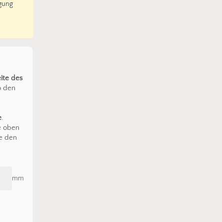
igung
ite des
o den
e
.
e oben
e den
mm