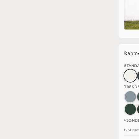
Rahme
STAND
TREND
SOND
(RAL nac