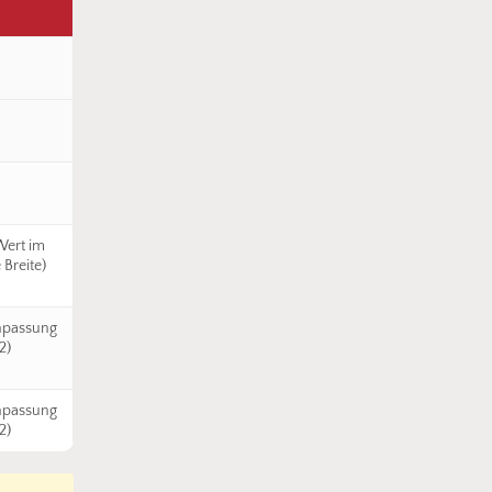
Wert im
 Breite)
anpassung
2)
anpassung
2)