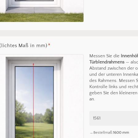
(lichtes Maß in mm)
*
Messen Sie die
Innenhö
Türblendrahmens
— als
Abstand zwischen der 
und der unteren Innenk
des Rahmens. Messen Si
Kontrolle links und rech
geben Sie den kleinere
an.
Es befin
Bestellmaß:
1600 mm