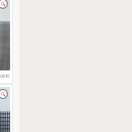
🔍
,12 €)
🔍