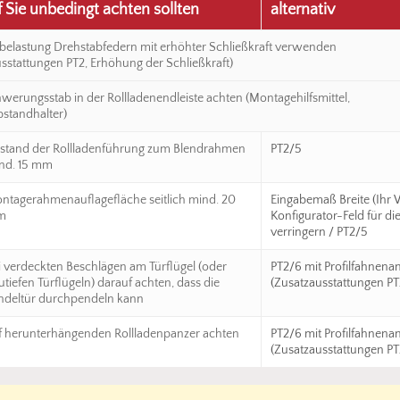
Sie unbedingt achten sollten
alternativ
belastung Drehstabfedern mit erhöhter Schließkraft verwenden
sstattungen PT2, Erhöhung der Schließkraft)
werungsstab in der Rollladenendleiste achten (Montagehilfsmittel,
standhalter)
stand der Rollladenführung zum Blendrahmen
PT2/5
nd. 15 mm
ntagerahmenauflagefläche seitlich mind. 20
Eingabemaß Breite (Ihr 
m
Konfigurator-Feld für die
verringern / PT2/5
i verdeckten Beschlägen am Türflügel (oder
PT2/6 mit Profilfahnen
utiefen Türflügeln) darauf achten, dass die
(Zusatzausstattungen PT
ndeltür durchpendeln kann
f herunterhängenden Rollladenpanzer achten
PT2/6 mit Profilfahnen
(Zusatzausstattungen PT