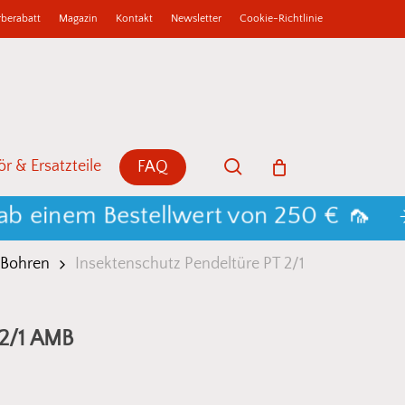
berabatt
Magazin
Kontakt
Newsletter
Cookie-Richtlinie
b
Close
Cart
search
r & Ersatzteile
FAQ
nem Bestellwert von 250 € 🦟
☀️ 25
 Bohren
Insektenschutz Pendeltüre PT 2/1
 2/1 AMB