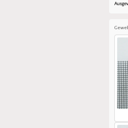
Ausgew
Gewe