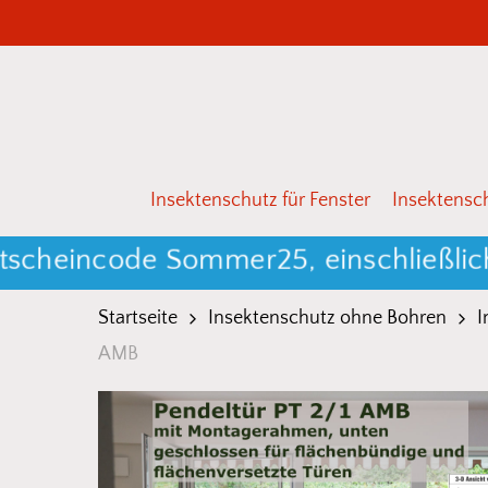
Skip
to
main
content
Drücken Sie Enter zum Suchen oder ESC zum 
Insektenschutz für Fenster
Insektensch
incode Sommer25, einschließlich bis
Startseite
Insektenschutz ohne Bohren
I
AMB