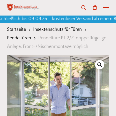
Skip
Menu
search
to
Warenkorb
Close
Cart
ich bis 09.08.26 –
kostenloser Versand ab einem Bestellw
main
content
Startseite
Insektenschutz für Türen
Pendeltüren
Pendeltüre PT 2/71 doppelflügelige
Anlage, Front-/Nischenmontage möglich