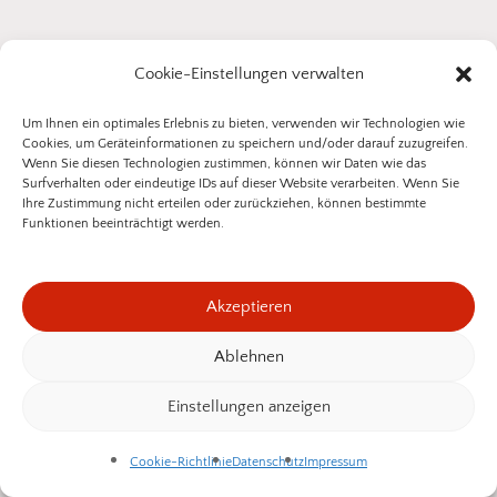
Cookie-Einstellungen verwalten
Beste
Beratung
&
günstige
Preise
für
Um Ihnen ein optimales Erlebnis zu bieten, verwenden wir Technologien wie
Insektenschutz
–
garantiert!
Cookies, um Geräteinformationen zu speichern und/oder darauf zuzugreifen.
Wenn Sie diesen Technologien zustimmen, können wir Daten wie das
Surfverhalten oder eindeutige IDs auf dieser Website verarbeiten. Wenn Sie
Ihre Zustimmung nicht erteilen oder zurückziehen, können bestimmte
Sie wünschen eine persönliche
Funktionen beeinträchtigt werden.
Beratung zu Ihrem Insektenschutz-
Projekt?
Akzeptieren
Gemeinsam finden wir die passende
Ablehnen
Zwischensumme:
0,00
€
Insektenschutzlösung für Fenster, Türen oder
Einstellungen anzeigen
Lichtschächte
– individuell abgestimmt auf Ihre
Warenkorb Anzeigen
Kasse
Ähnliche Produkte
Einbausituation. Senden Sie uns einfach ein Foto
Cookie-Richtlinie
Datenschutz
Impressum
vom gewünschten Bereich, und wir zeigen Ihnen