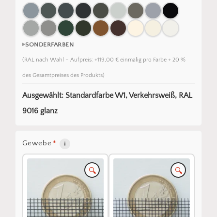
SONDERFARBEN
(RAL nach Wahl – Aufpreis: +119,00 € einmalig pro Farbe + 20 %
des Gesamtpreises des Produkts)
Ausgewählt: Standardfarbe W1, Verkehrsweiß, RAL
9016 glanz
Gewebe
*
🔍
🔍