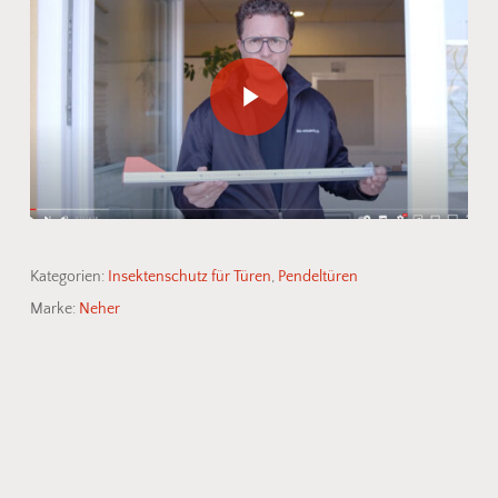
Play Video
Kategorien:
Insektenschutz für Türen
,
Pendeltüren
Marke:
Neher
Es befinden sich keine Produkte
im Warenkorb.
Go To Shop