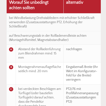
Worauf Sie unbedingt
alternativ
achten sollten
bei Windbelastung Drehstabfedern mit erhöhter Schließkraft
verwenden (Zusatzausstattungen PT2, Erhöhung der
Schließkraft)
auf Beschwerungsstab in der Rollladenendleiste achten
(Montagehilfsmittel, Magnetabstandhalter)
Abstand der Rollladenführung
nachfragen
A
zum Blendrahmen mind. 15
mm
Montagerahmenauflagefläche
Eingabemaß Breite (Ihr
B
seitlich mind. 20 mm
Wert im Konfigurator-
Feld für die Breite)
verringern
bei verdeckten Beschlägen am
PT2/76 mit
C
Türflügel (oder bautiefen
Profilfahnenanpassung
Türflügeln) darauf achten,
(Zusatzausstattungen
dass die Pendeltür
PT2)