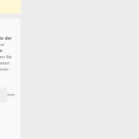
te der
zur
en
en Sie
unten
eren
mm