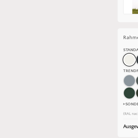
Rahme
STAND
TREND
SOND
(RAL nac
Ausgew