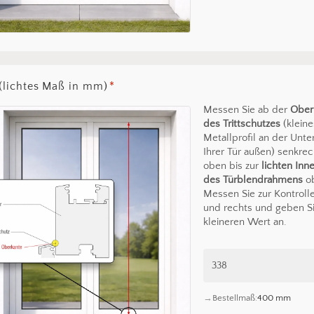
(lichtes Maß in mm)
*
Messen Sie ab der
Ober
des Trittschutzes
(kleine
Metallprofil an der Unte
Ihrer Tür außen) senkre
oben bis zur
lichten Inn
des Türblendrahmens
o
Messen Sie zur Kontrolle
und rechts und geben S
kleineren Wert an.
Es befin
Bestellmaß:
400 mm