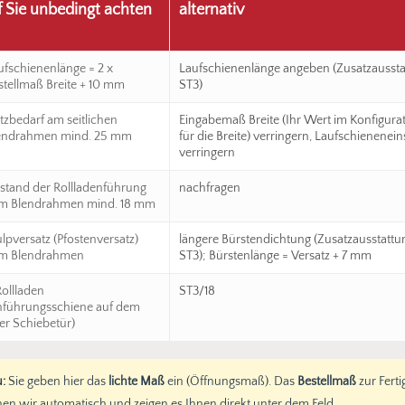
 Sie unbedingt achten
alternativ
ufschienenlänge = 2 x
Laufschienenlänge angeben (Zusatzausst
stellmaß Breite + 10 mm
ST3)
atzbedarf am seitlichen
Eingabemaß Breite (Ihr Wert im Konfigura
endrahmen mind. 25 mm
für die Breite) verringern, Laufschienenei
verringern
stand der Rollladenführung
nachfragen
m Blendrahmen mind. 18 mm
ulpversatz (Pfostenversatz)
längere Bürstendichtung (Zusatzausstatt
m Blendrahmen
ST3); Bürstenlänge = Versatz + 7 mm
Rollladen
ST3/18
enführungsschiene auf dem
er Schiebetür)
:
Sie geben hier das
lichte Maß
ein (Öffnungsmaß). Das
Bestellmaß
zur Fert
en wir automatisch und zeigen es Ihnen direkt unter dem Feld.