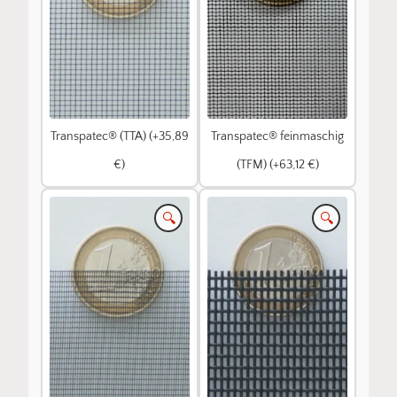
Transpatec® (TTA) (+35,89
Transpatec® feinmaschig
€)
(TFM) (+63,12 €)
🔍
🔍