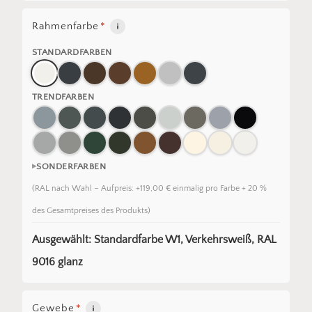
Rahmenfarbe
*
STANDARDFARBEN
TRENDFARBEN
SONDERFARBEN
(RAL nach Wahl – Aufpreis: +119,00 € einmalig pro Farbe + 20 %
des Gesamtpreises des Produkts)
Ausgewählt: Standardfarbe W1, Verkehrsweiß, RAL
9016 glanz
Gewebe
*