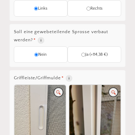
Links
Rechts
Soll eine gewebeteilende Sprosse verbaut
werden?
*
Nein
Ja (+114,38 €)
Griffleiste/Griffmulde
*
🔍
🔍