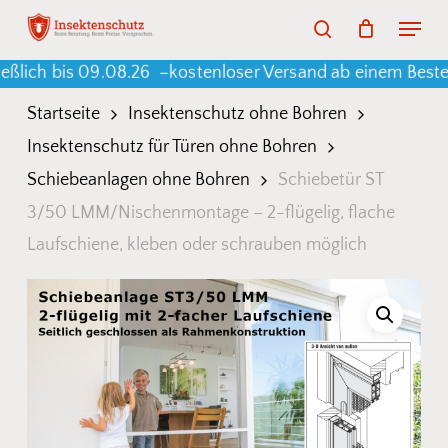
Skip
Menu
search
to
Warenkorb
Close
Cart
bis 09.08.26 –
kostenloser Versand ab einem Bestellwert 
main
content
Startseite
Insektenschutz ohne Bohren
Insektenschutz für Türen ohne Bohren
Schiebeanlagen ohne Bohren
Schiebetür ST
3/50 LMM/Nischenmontage – 2-flügelig, flache
Laufschiene, kleben oder schrauben möglich