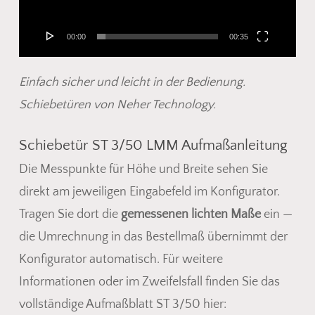
00:00
00:35
Einfach sicher und leicht in der Bedienung.
Schiebetüren von Neher Technology.
Schiebetür ST 3/50 LMM Aufmaßanleitung
Die Messpunkte für Höhe und Breite sehen Sie
direkt am jeweiligen Eingabefeld im Konfigurator.
Tragen Sie dort die
gemessenen lichten Maße
ein —
die Umrechnung in das Bestellmaß übernimmt der
Konfigurator automatisch. Für weitere
Informationen oder im Zweifelsfall finden Sie das
vollständige Aufmaßblatt ST 3/50 hier: