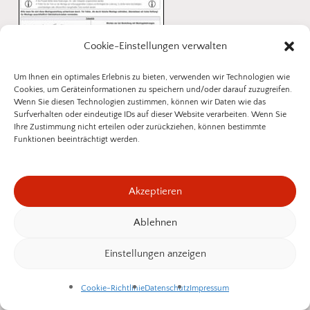
Cookie-Einstellungen verwalten
Um Ihnen ein optimales Erlebnis zu bieten, verwenden wir Technologien wie
Cookies, um Geräteinformationen zu speichern und/oder darauf zuzugreifen.
Wenn Sie diesen Technologien zustimmen, können wir Daten wie das
Surfverhalten oder eindeutige IDs auf dieser Website verarbeiten. Wenn Sie
Ihre Zustimmung nicht erteilen oder zurückziehen, können bestimmte
Funktionen beeinträchtigt werden.
Montageanleitung anzeigen (PDF)
Akzeptieren
Ablehnen
Zwischensumme:
0,00
€
Einstellungen anzeigen
Beste
Beratung
&
günstige
Preise
für
Warenkorb Anzeigen
Kasse
Cookie-Richtlinie
Datenschutz
Impressum
Insektenschutz
–
garantiert!