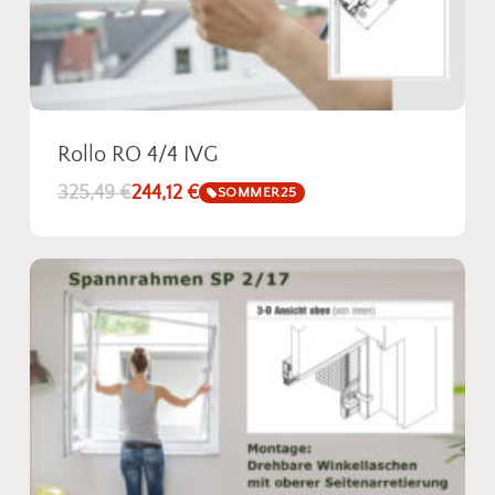
Fotos senden
Rollo RO 4/4 IVG
325,49
€
244,12
€
SOMMER25