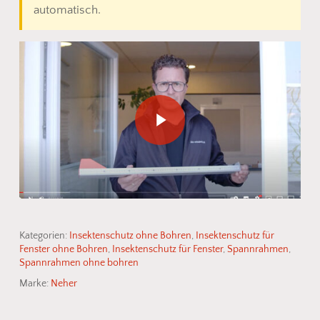
automatisch.
Play Video
Kategorien:
Insektenschutz ohne Bohren
,
Insektenschutz für
Fenster ohne Bohren
,
Insektenschutz für Fenster
,
Spannrahmen
,
Spannrahmen ohne bohren
Marke:
Neher