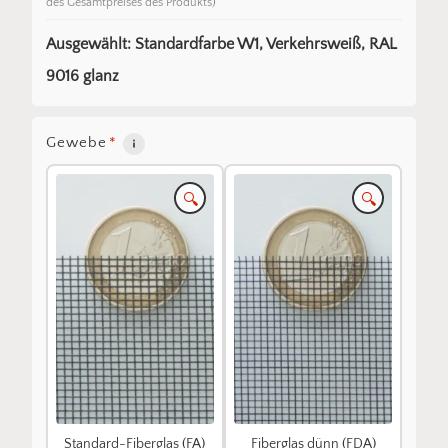
des Gesamtpreises des Produkts)
Ausgewählt: Standardfarbe W1, Verkehrsweiß, RAL
9016 glanz
Gewebe
*
🔍
🔍
Standard-Fiberglas (FA)
Fiberglas dünn (FDA)