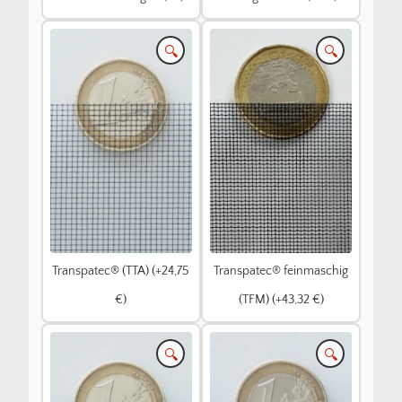
🔍
🔍
Transpatec® (TTA) (+24,75
Transpatec® feinmaschig
€)
(TFM) (+43,32 €)
🔍
🔍