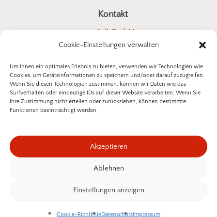
Kontakt
a4all GmbH
Cookie-Einstellungen verwalten
Stuttgarter Straße 10
73614 Schorndorf
Um Ihnen ein optimales Erlebnis zu bieten, verwenden wir Technologien wie
Cookies, um Geräteinformationen zu speichern und/oder darauf zuzugreifen.
E-Mail:
kontakt@insektenschutz-bestellen.de
Wenn Sie diesen Technologien zustimmen, können wir Daten wie das
Surfverhalten oder eindeutige IDs auf dieser Website verarbeiten. Wenn Sie
Ihre Zustimmung nicht erteilen oder zurückziehen, können bestimmte
Funktionen beeinträchtigt werden.
©
2026
a4all GmbH
Akzeptieren
Datenschutzerklärung
Impressum
Ablehnen
Zwischensumme:
0,00
€
Widerrufsbelehrung
Einstellungen anzeigen
Warenkorb Anzeigen
Kasse
Vertrag Widerrufen
Cookie-Richtlinie
Datenschutz
Impressum