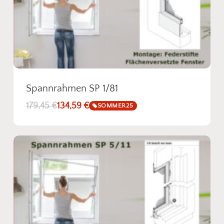
Spannrahmen SP 1/81
179,45
€
134,59
€
SOMMER25