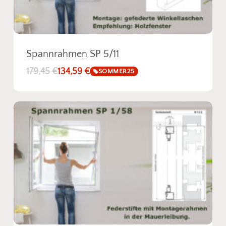
Spannrahmen SP 5/11
179,45
€
134,59
€
SOMMER25