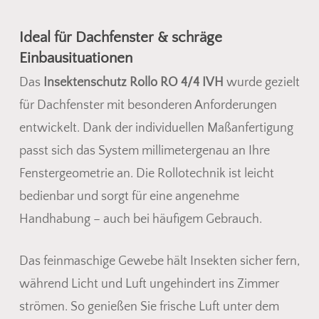
Ideal für Dachfenster & schräge
Einbausituationen
Das
Insektenschutz Rollo RO 4/4 IVH
wurde gezielt
für Dachfenster mit besonderen Anforderungen
entwickelt. Dank der individuellen Maßanfertigung
passt sich das System millimetergenau an Ihre
Fenstergeometrie an. Die Rollotechnik ist leicht
bedienbar und sorgt für eine angenehme
Handhabung – auch bei häufigem Gebrauch.
Das feinmaschige Gewebe hält Insekten sicher fern,
Es befinden sich keine Produkte
während Licht und Luft ungehindert ins Zimmer
im Warenkorb.
strömen. So genießen Sie frische Luft unter dem