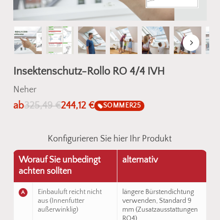
Insektenschutz-Rollo RO 4/4 IVH
Neher
ab
325,49
€
244,12
€
SOMMER25
Konfigurieren Sie hier Ihr Produkt
Worauf Sie unbedingt
alternativ
achten sollten
Einbauluft reicht nicht
längere Bürstendichtung
A
aus (Innenfutter
verwenden, Standard 9
außerwinklig)
mm (Zusatzausstattungen
RO4)