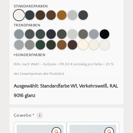
STANDARDFARBEN
TRENDFARBEN
SONDERFARBEN
(RAL nach Wahl – Aufpreis: +119,00 € einmalig pro Farbe + 20 %
des Gesamtpreises des Produkts)
Ausgewählt: Standardfarbe W1, Verkehrsweiß, RAL
9016 glanz
Gewebe
*
🔍
🔍