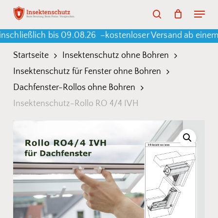
Skip
Menu
search
to
Warenkorb
Close
Cart
ießlich bis 09.08.26 –
kostenloser Versand ab einem Best
main
content
Startseite
Insektenschutz ohne Bohren
Insektenschutz für Fenster ohne Bohren
Dachfenster-Rollos ohne Bohren
Insektenschutz-Rollo RO 4/4 IVH