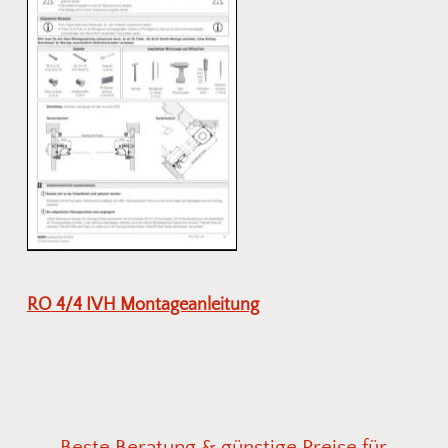
RO 4/4 IVH Montageanleitung
Beste
Beratung
&
günstige
Preise
für