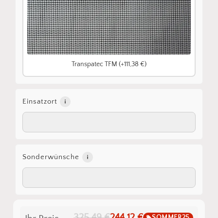
Transpatec TFM (+111,38 €)
Einsatzort
Sonderwünsche
325,49 €
244,12 €
SOMMER25