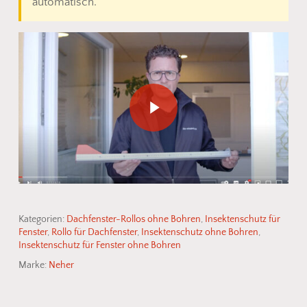
automatisch.
Play Video
Kategorien:
Dachfenster-Rollos ohne Bohren
,
Insektenschutz für
Fenster
,
Rollo für Dachfenster
,
Insektenschutz ohne Bohren
,
Insektenschutz für Fenster ohne Bohren
Marke:
Neher