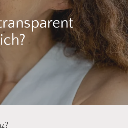
 transparent
ich?
nz?