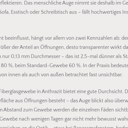
u reflektieren. Das menschliche Auge nimmt sie deshalb im 
ofa, Esstisch oder Schreibtisch aus – fällt hochwertiges 
t beeinflusst, hängt vor allem von zwei Kennzahlen ab: de
 größer der Anteil an Öffnungen, desto transparenter wir
 nur 0,13 mm Durchmesser – das ist 2,5-mal dünner als S
c 80 %, beim Standard-Gewebe 60 %. In der Praxis bedeutet
von innen als auch von außen betrachtet fast unsichtbar.
iberglasgewebe in Anthrazit bietet eine gute Durchsicht. 
fläche aus Öffnungen besteht – das Auge blickt also überwi
m Abstand zum Gewebe werden die einzelnen Fäden sichtb
ewebe nach wenigen Tagen gar nicht mehr bewusst wahr. 