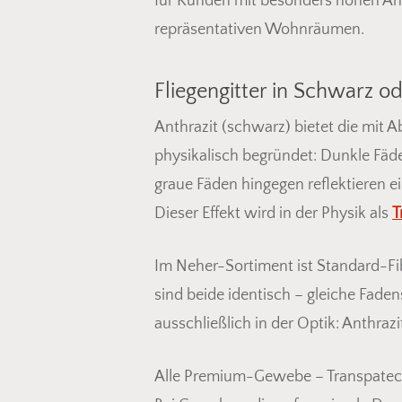
für Kunden mit besonders hohen An
repräsentativen Wohnräumen.
Fliegengitter in Schwarz o
Anthrazit (schwarz) bietet die mit 
physikalisch begründet: Dunkle Fäde
graue Fäden hingegen reflektieren e
Dieser Effekt wird in der Physik als
T
Im Neher-Sortiment ist Standard-Fib
sind beide identisch – gleiche Fade
ausschließlich in der Optik: Anthra
Alle Premium-Gewebe – Transpatec, Fi