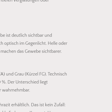
ntiefen Verglasungen oder
e ist deutlich sichtbar und
h optisch im Gegenlicht. Helle oder
und machen das Gewebe sichtbarer.
FA) und Grau (Kürzel FG). Technisch
 %. Der Unterschied liegt
her wahrnehmbar.
den sich keine Produkte im Warenkorb.
it erhältlich. Das ist kein Zufall:
Go To Shop