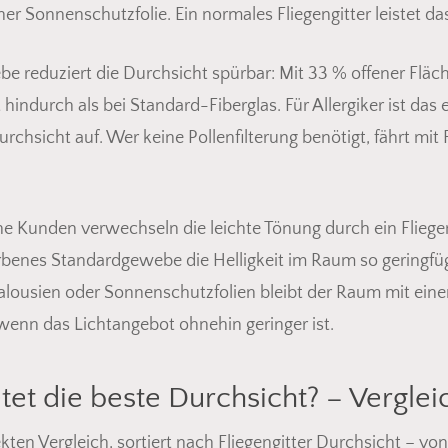
er Sonnenschutzfolie. Ein normales Fliegengitter leistet das
e reduziert die Durchsicht spürbar: Mit 33 % offener Flä
 hindurch als bei Standard-Fiberglas. Für Allergiker ist das
rchsicht auf. Wer keine Pollenfilterung benötigt, fährt mit
e Kunden verwechseln die leichte Tönung durch ein Fliegen
arbenes Standardgewebe die Helligkeit im Raum so geringfüg
, Jalousien oder Sonnenschutzfolien bleibt der Raum mit eine
 wenn das Lichtangebot ohnehin geringer ist.
t die beste Durchsicht? – Verglei
ten Vergleich, sortiert nach Fliegengitter Durchsicht – von