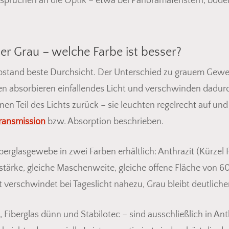
sprüchen an die Optik – etwa bei Panoramafenstern, bode
der Grau – welche Farbe ist besser?
Abstand beste Durchsicht. Der Unterschied zu grauem Geweb
n absorbieren einfallendes Licht und verschwinden dadurc
inen Teil des Lichts zurück – sie leuchten regelrecht auf 
ransmission
bzw. Absorption beschrieben.
erglasgewebe in zwei Farben erhältlich: Anthrazit (Kürzel 
nstärke, gleiche Maschenweite, gleiche offene Fläche von 60
zit verschwindet bei Tageslicht nahezu, Grau bleibt deutlic
Es befin
berglas dünn und Stabilotec – sind ausschließlich in Anthraz