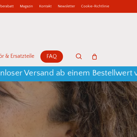
berabatt
Magazin
Kontakt
Newsletter
Cookie-Richtlinie
b
Close
Cart
search
r & Ersatzteile
FAQ
r Versand ab einem Bestellwert von 2