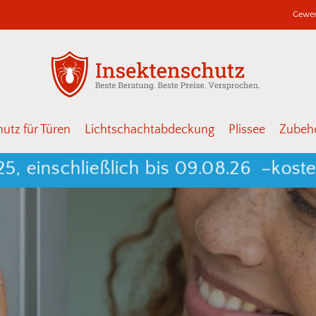
Gewer
Warenkor
Schließen
utz für Türen
Lichtschachtabdeckung
Plissee
Zubehö
chließlich bis 09.08.26 –
kostenlose