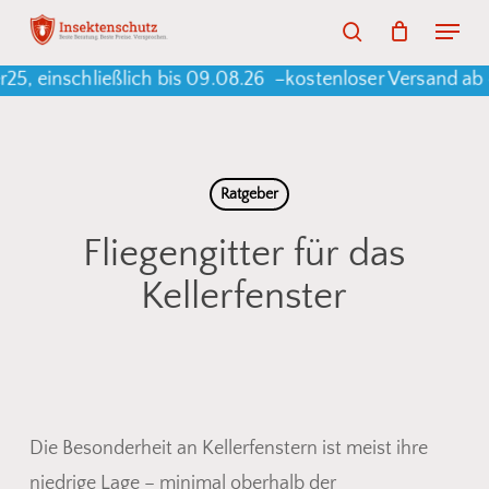
Skip
Menu
search
to
Warenkorb
Close
Cart
 einschließlich bis 09.08.26 –
kostenloser Versand ab e
main
content
Ratgeber
Fliegengitter für das
Kellerfenster
Die Besonderheit an Kellerfenstern ist meist ihre
niedrige Lage – minimal oberhalb der