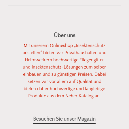
Gemeinsam finden wir die passende
Insektenschutzlösung für Fenster, Türen oder
Lichtschächte
– individuell abgestimmt auf Ihre
Über uns
Einbausituation. Senden Sie uns einfach ein Foto
Mit unserem Onlineshop „Insektenschutz
vom gewünschten Bereich, und wir zeigen Ihnen
bestellen“ bieten wir Privathaushalten und
geeignete
Fliegengitter
oder
Spannrahmen
aus
Heimwerkern hochwertige Fliegengitter
unserem Sortiment. So einfach kann
und Insektenschutz-Lösungen zum selber
Insektenschutz sein!
einbauen und zu günstigen Preisen. Dabei
setzen wir vor allem auf Qualität und
bieten daher hochwertige und langlebige
Fotos senden
Produkte aus dem Neher Katalog an.
Besuchen Sie unser Magazin