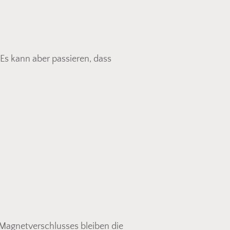
. Es kann aber passieren, dass
den sich keine Produkte im Warenkorb.
Go To Shop
 Magnetverschlusses bleiben die