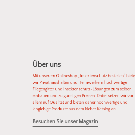
Gemeinsam finden wir d
abgestimmt auf Ihre Ei
zeigen Ihnen geei
Über uns
Mit unserem Onlineshop „Insektenschutz bestellen“ biet
wir Privathaushalten und Heimwerkern hochwertige
Fliegengitter und Insektenschutz-Lösungen zum selber
einbauen und zu günstigen Preisen. Dabei setzen wir vor
allem auf Qualität und bieten daher hochwertige und
langlebige Produkte aus dem Neher Katalog an.
Besuchen Sie unser Magazin