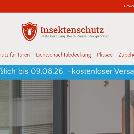
Gewer
Warenkor
Schließen
utz für Türen
Lichtschachtabdeckung
Plissee
Zubehö
 bis 09.08.26 –
kostenloser Versand a