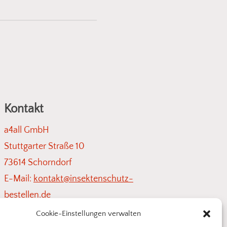
Lichtschächte
– individuell
schten Bereich, und wir
t. So einfach kann
Kontakt
a4all GmbH
Stuttgarter Straße 10
73614 Schorndorf
E-Mail:
kontakt@insektenschutz-
bestellen.de
Cookie-Einstellungen verwalten