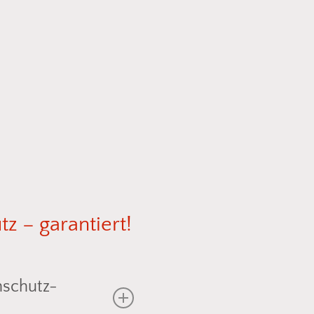
tz
–
garantiert!
nschutz-