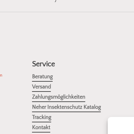
ie passende
Insektenschutzlösung für Fenster, Türen oder 
nbausituation. Senden Sie uns einfach ein Foto vom gewün
gnete
Fliegengitter
oder
Spannrahmen
aus unserem Sortimen
Insektenschutz sein!
Service
Fotos senden
en
Beratung
Versand
Zahlungsmöglichkeiten
Neher Insektenschutz Katalog
Tracking
Kontakt