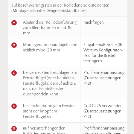
auf Beschwerungsstab in der Rollladenendleiste achten
(Montagehilfsmittel, Magnetabstandhalter)
Abstand der Rollladenführung
nachfragen
A
zum Blendrahmen mind. 15
mm
Montagerahmenauflagefläche
Eingabemaß Breite (Ihr
B
seitlich mind. 20 mm
Wert im Konfigurator-
Feld für die Breite)
verringern
bei verdeckten Beschlägen am
Profilfahnenanpassung
C
Fensterflügel (oder bautiefen
(Zusatzausstattungen
Fensterflügeln) darauf achten,
PF2)
dass das Pendelfenster
durchpendeln kann
bei flächenbündigem Fenster
Griff GI 25 verwenden
D
stößt der Knopf am
(Zusatzausstattungen
Fensterflügel an
PF2)
auf herunterhängenden
Profilfahnenanpassung
E
Rollladenpanzer achten
(Zusatzausstattungen