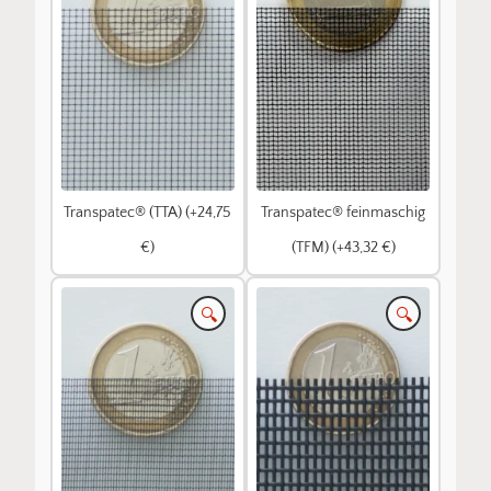
Transpatec® (TTA) (+24,75
Transpatec® feinmaschig
€)
(TFM) (+43,32 €)
🔍
🔍