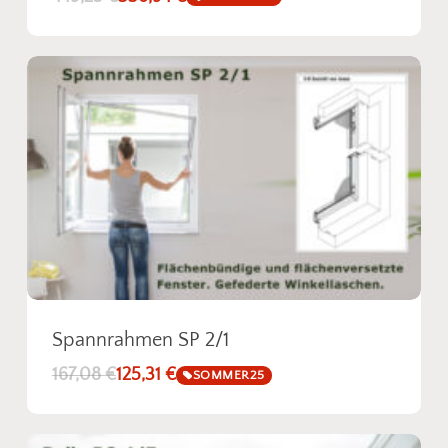
Spannrahmen SP 2/1
167,08
€
125,31
€
SOMMER25