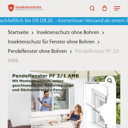
Skip
Menu
search
to
Warenkorb
Close
Cart
lich bis 09.08.26 –
kostenloser Versand ab einem Bestell
main
content
Startseite
Insektenschutz ohne Bohren
Insektenschutz für Fenster ohne Bohren
Pendelfenster ohne Bohren
Pendelfenster PF 2/1
AMB