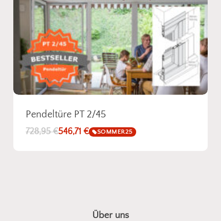
Pendeltüre PT 2/45
728,95
€
546,71
€
SOMMER25
Über uns