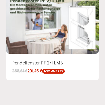
Pendelfenster PF 2/1 LMB
388,61
€
291,46
€
SOMMER25