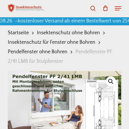
Skip
Menu
search
to
Warenkorb
Close
Cart
 –
kostenloser Versand ab einem Bestellwert von 250 € 🦟
main
content
Startseite
Insektenschutz ohne Bohren
Insektenschutz für Fenster ohne Bohren
Pendelfenster ohne Bohren
Pendelfenster PF
2/41 LMB für Stulpfenster