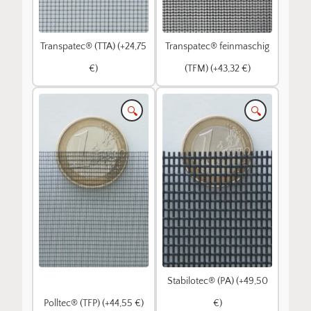
Transpatec® (TTA) (+24,75
Transpatec® feinmaschig
€)
(TFM) (+43,32 €)
🔍
🔍
Stabilotec® (PA) (+49,50
Polltec® (TFP) (+44,55 €)
€)