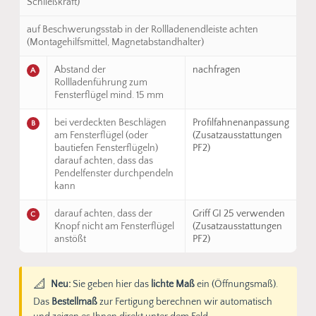
Schließkraft)
auf Beschwerungsstab in der Rollladenendleiste achten
(Montagehilfsmittel, Magnetabstandhalter)
Abstand der
nachfragen
A
Rollladenführung zum
Fensterflügel mind. 15 mm
bei verdeckten Beschlägen
Profilfahnenanpassung
B
am Fensterflügel (oder
(Zusatzausstattungen
bautiefen Fensterflügeln)
PF2)
darauf achten, dass das
Pendelfenster durchpendeln
kann
darauf achten, dass der
Griff GI 25 verwenden
C
Knopf nicht am Fensterflügel
(Zusatzausstattungen
anstößt
PF2)
📐
Neu:
Sie geben hier das
lichte Maß
ein (Öffnungsmaß).
Das
Bestellmaß
zur Fertigung berechnen wir automatisch