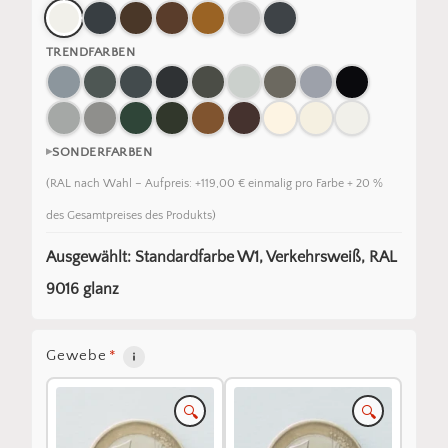
TRENDFARBEN
SONDERFARBEN
(RAL nach Wahl – Aufpreis: +119,00 € einmalig pro Farbe + 20 %
des Gesamtpreises des Produkts)
Ausgewählt: Standardfarbe W1, Verkehrsweiß, RAL
9016 glanz
Gewebe
*
🔍
🔍