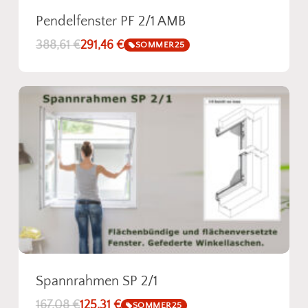
Pendelfenster PF 2/1 AMB
388,61
€
291,46
€
SOMMER25
Spannrahmen SP 2/1
167,08
€
125,31
€
SOMMER25